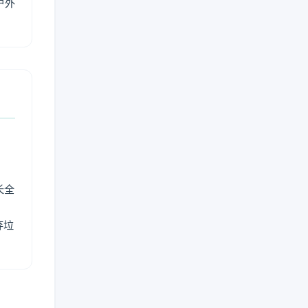
户外
长全
弃垃