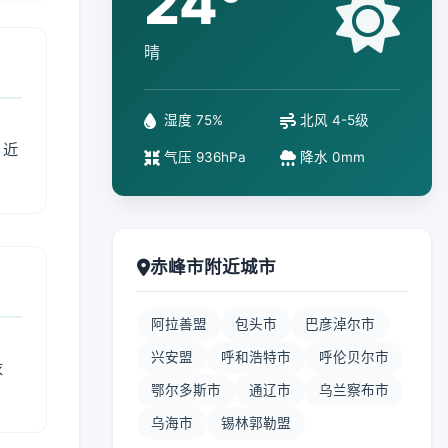
24°
晴
湿度 75%
北风 4-5级
、近
气压 936hPa
降水 0mm
赤峰市附近城市
阿拉善盟
包头市
巴彦淖尔市
兴安盟
呼和浩特市
呼伦贝尔市
衣
鄂尔多斯市
通辽市
乌兰察布市
乌海市
锡林郭勒盟