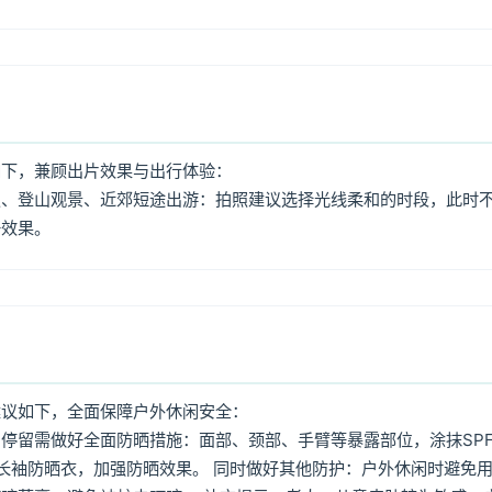
如下，兼顾出片效果与出行体验：
照、登山观景、近郊短途出游：拍照建议选择光线柔和的时段，此时
好效果。
建议如下，全面保障户外休闲安全：
停留需做好全面防晒措施：面部、颈部、手臂等暴露部位，涂抹SPF
着长袖防晒衣，加强防晒效果。 同时做好其他防护：户外休闲时避免