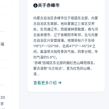
关于赤峰市
内蒙古自治区赤峰市位于祖国东北部、内蒙
古自治区东南部，地处蒙冀辽三省区交界
处，东邻通辽市，西接锡林郭勒盟，南与河
北省承德市、辽宁省朝阳市毗邻，北与内蒙
古自治区兴安盟接壤。地理坐标介于东经
不易
116°21′—120°58′、北纬41°17′—45°24′之
间，属温带大陆性季风气候，四季分明，年
均气温约5.6℃。
“赤峰”因城区东北部的赭红色山峰而得名，
蒙古语称“乌兰哈达”，意为红色的山峰，
清...
查看更多介绍
20
用手