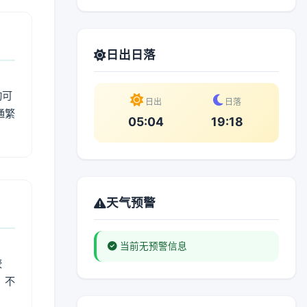
日出日落
动可
日出
日落
通繁
05:04
19:18
天气预警
当前无预警信息
较
、不