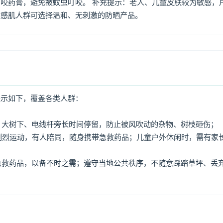
咬药膏，避免被蚊虫叮咬。 补充提示：老人、儿童皮肤较为敏感，
敏感肌人群可选择温和、无刺激的防晒产品。
提示如下，覆盖各类人群：
牌、大树下、电线杆旁长时间停留，防止被风吹动的杂物、树枝砸伤；
免剧烈运动，有人陪同，随身携带急救药品；儿童户外休闲时，需有家
、急救药品，以备不时之需；遵守当地公共秩序，不随意踩踏草坪、丢