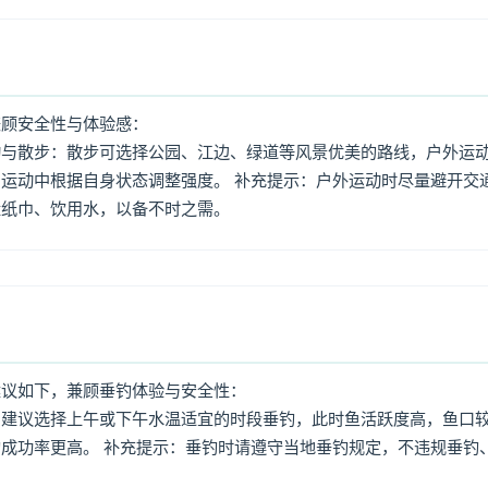
兼顾安全性与体验感：
动与散步：散步可选择公园、江边、绿道等风景优美的路线，户外运
运动中根据自身状态调整强度。 补充提示：户外运动时尽量避开交
量纸巾、饮用水，以备不时之需。
建议如下，兼顾垂钓体验与安全性：
：建议选择上午或下午水温适宜的时段垂钓，此时鱼活跃度高，鱼口
成功率更高。 补充提示：垂钓时请遵守当地垂钓规定，不违规垂钓