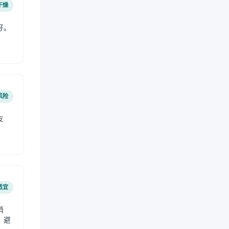
干燥
好。
风险
友
适宜
稍
，避