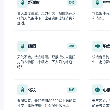
舒适度
空
舒适
白天温度适宜，风力不大，相信您在这
气象条件有
样的天气条件下，应会感到比较清爽和
和清除。
舒适。
晾晒
钓
适宜
天气不错，适宜晾晒。赶紧把久未见阳
较适合垂钓
光的衣物搬出来吸收一下太阳的味道
生一定的影
吧！
化妆
心
防晒
温湿适宜，最好使用SPF20以上防晒霜
天气较好，
打底，建议使用中性保湿型化妆品。
的天气会带