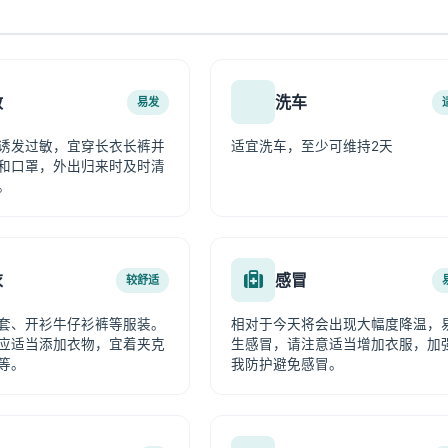
敏
洗车
易发
诱发过敏，宜穿长衣长裤并
适宜洗车，至少可维持2天
和口罩，外出归来时及时清
。
衣
感冒
较舒适
套、开衫牛仔衫裤等服装。
相对于今天将会出现大幅度降温，
应适当添加衣物，宜着夹克
生感冒，请注意适当增加衣服，加
等。
我防护避免感冒。