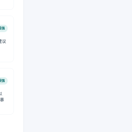
极强
建议
肤
很强
以
免暴