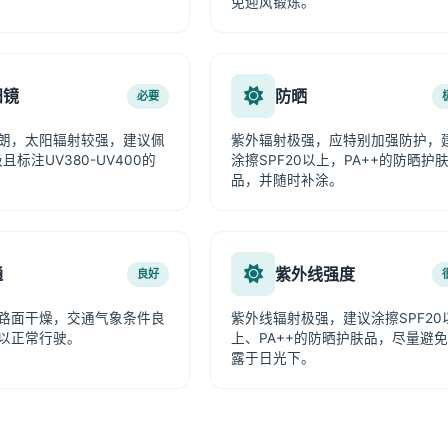
免迎风锻炼。
阳镜
防晒
必要
朗，太阳辐射较强，建议佩
紫外辐射极强，应特别加强防护，
且标注UV380-UV400的
涂擦SPF20以上，PA++的防晒护
品，并随时补涂。
通
紫外线强度
良好
路面干燥，交通气象条件良
紫外线辐射极强，建议涂擦SPF20
以正常行驶。
上、PA++的防晒护肤品，尽量避
露于日光下。