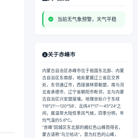
当前无气象预警，天气平稳
关于赤峰市
内蒙古自治区赤峰市位于祖国东北部、内蒙
古自治区东南部，地处蒙冀辽三省区交界
处，东邻通辽市，西接锡林郭勒盟，南与河
北省承德市、辽宁省朝阳市毗邻，北与内蒙
古自治区兴安盟接壤。地理坐标介于东经
116°21′—120°58′、北纬41°17′—45°24′之
间，属温带大陆性季风气候，四季分明，年
均气温约5.6℃。
“赤峰”因城区东北部的赭红色山峰而得名，
蒙古语称“乌兰哈达”，意为红色的山峰，