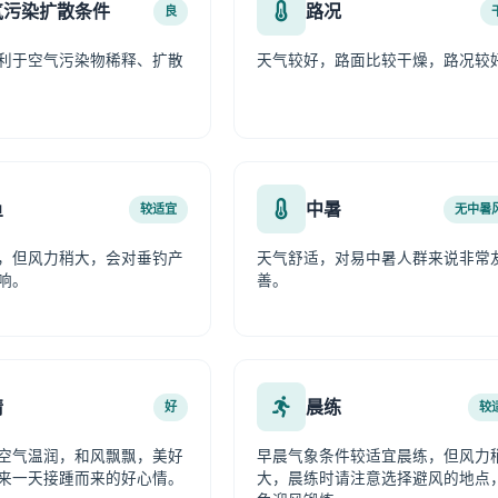
气污染扩散条件
路况
良
利于空气污染物稀释、扩散
天气较好，路面比较干燥，路况较
鱼
中暑
较适宜
无中暑
，但风力稍大，会对垂钓产
天气舒适，对易中暑人群来说非常
响。
善。
情
晨练
好
较
空气温润，和风飘飘，美好
早晨气象条件较适宜晨练，但风力
来一天接踵而来的好心情。
大，晨练时请注意选择避风的地点