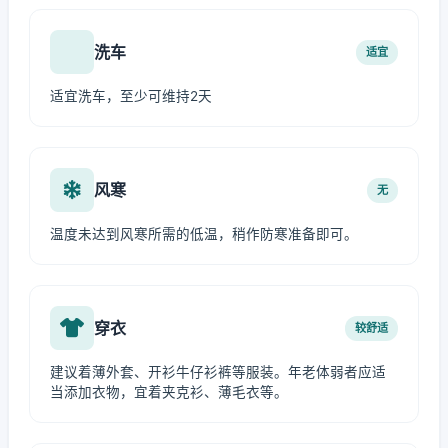
洗车
适宜
适宜洗车，至少可维持2天
风寒
无
温度未达到风寒所需的低温，稍作防寒准备即可。
穿衣
较舒适
建议着薄外套、开衫牛仔衫裤等服装。年老体弱者应适
当添加衣物，宜着夹克衫、薄毛衣等。