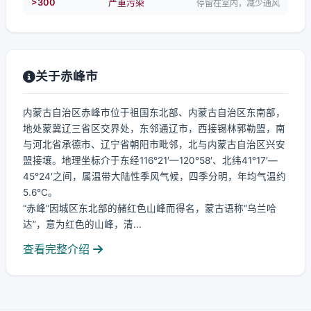
>300
严重污染
停留在室内，减少通风
关于赤峰市
内蒙古自治区赤峰市位于祖国东北部、内蒙古自治区东南部，
地处蒙冀辽三省区交界处，东邻通辽市，西接锡林郭勒盟，南
与河北省承德市、辽宁省朝阳市毗邻，北与内蒙古自治区兴安
盟接壤。地理坐标介于东经116°21′—120°58′、北纬41°17′—
45°24′之间，属温带大陆性季风气候，四季分明，年均气温约
5.6℃。
“赤峰”因城区东北部的赭红色山峰而得名，蒙古语称“乌兰哈
达”，意为红色的山峰，清...
查看完整介绍