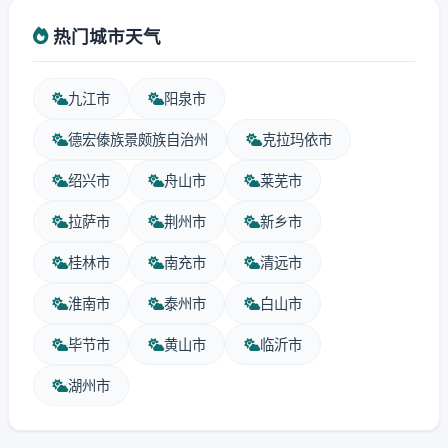
热门城市天气
九江市
阳泉市
德宏傣族景颇族自治州
克拉玛依市
绍兴市
舟山市
莱芜市
拉萨市
荆州市
新乡市
桂林市
南充市
清远市
淮南市
泰州市
白山市
毕节市
黄山市
临沂市
湖州市