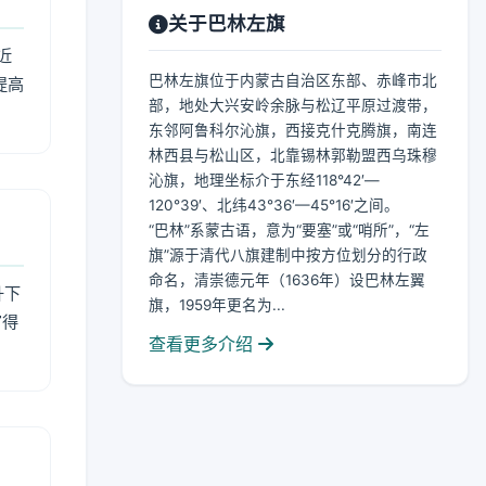
关于巴林左旗
近
巴林左旗位于内蒙古自治区东部、赤峰市北
提高
部，地处大兴安岭余脉与松辽平原过渡带，
东邻阿鲁科尔沁旗，西接克什克腾旗，南连
林西县与松山区，北靠锡林郭勒盟西乌珠穆
沁旗，地理坐标介于东经118°42′—
120°39′、北纬43°36′—45°16′之间。
“巴林”系蒙古语，意为“要塞”或“哨所”，“左
旗”源于清代八旗建制中按方位划分的行政
命名，清崇德元年（1636年）设巴林左翼
升下
旗，1959年更名为...
官得
查看更多介绍