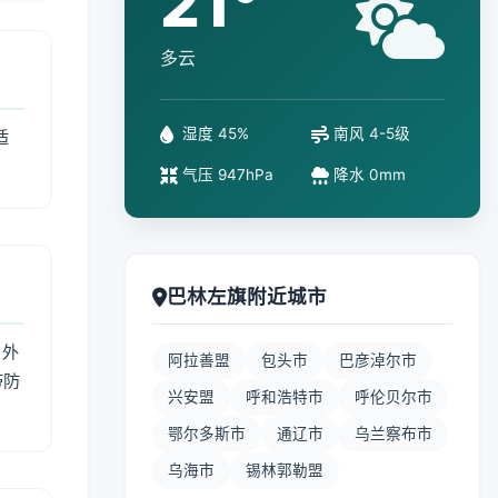
21°
多云
湿度 45%
南风 4-5级
适
气压 947hPa
降水 0mm
巴林左旗附近城市
 外
阿拉善盟
包头市
巴彦淖尔市
带防
兴安盟
呼和浩特市
呼伦贝尔市
鄂尔多斯市
通辽市
乌兰察布市
乌海市
锡林郭勒盟