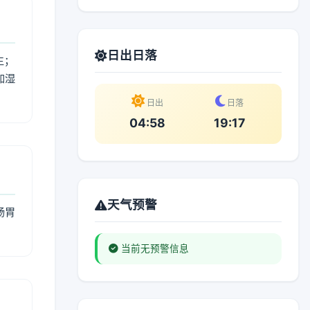
日出日落
生；
加湿
。
日出
日落
04:58
19:17
天气预警
肠胃
当前无预警信息