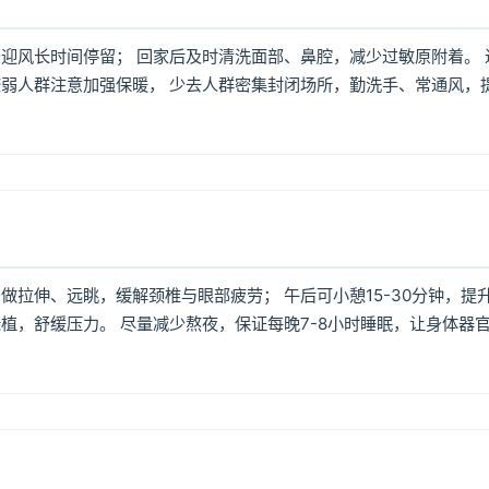
迎风长时间停留； 回家后及时清洗面部、鼻腔，减少过敏原附着。 
弱人群注意加强保暖， 少去人群密集封闭场所，勤洗手、常通风，
拉伸、远眺，缓解颈椎与眼部疲劳； 午后可小憩15-30分钟，提
植，舒缓压力。 尽量减少熬夜，保证每晚7-8小时睡眠，让身体器