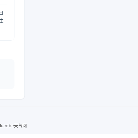
日
注
lucdbe天气网