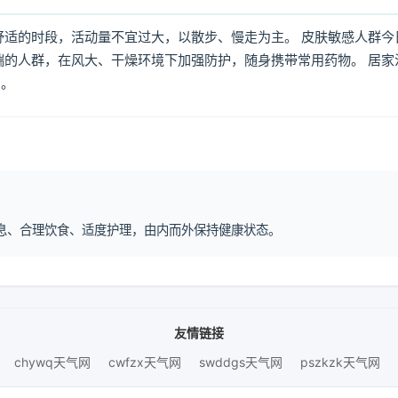
舒适的时段，活动量不宜过大，以散步、慢走为主。 皮肤敏感人群今
喘的人群，在风大、干燥环境下加强防护，随身携带常用药物。 居家
倒。
律作息、合理饮食、适度护理，由内而外保持健康状态。
友情链接
chywq天气网
cwfzx天气网
swddgs天气网
pszkzk天气网