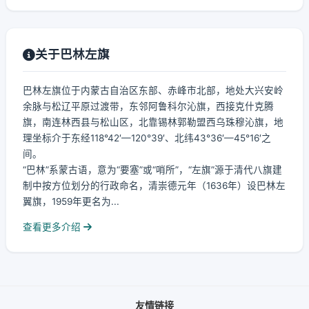
关于巴林左旗
巴林左旗位于内蒙古自治区东部、赤峰市北部，地处大兴安岭
余脉与松辽平原过渡带，东邻阿鲁科尔沁旗，西接克什克腾
旗，南连林西县与松山区，北靠锡林郭勒盟西乌珠穆沁旗，地
理坐标介于东经118°42′—120°39′、北纬43°36′—45°16′之
间。
“巴林”系蒙古语，意为“要塞”或“哨所”，“左旗”源于清代八旗建
制中按方位划分的行政命名，清崇德元年（1636年）设巴林左
翼旗，1959年更名为...
查看更多介绍
友情链接