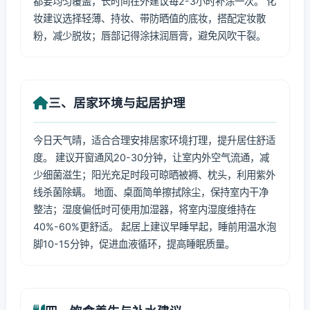
都要均匀覆盖，长时间在外建议每2-3小时补涂一次。 化
妆建议选择轻薄、持妆、带防晒值的底妆，搭配定妆散
粉，减少脱妆；唇部记得涂抹润唇膏，避免风吹干裂。
三、居家环境与起居护理
今日天气晴，适合合理安排居家环境打理，提升居住舒适
度。 建议开窗通风20-30分钟，让室内外空气流通，减
少细菌滋生；阳光充足时段可晾晒被褥、枕头，利用紫外
线杀菌除螨。 地面、桌面简单擦拭除尘，保持室内干净
整洁；湿度偏低时可使用加湿器，将室内湿度维持在
40%-60%更舒适。 起居上建议早睡早起，睡前用温水泡
脚10-15分钟，促进血液循环，提高睡眠质量。