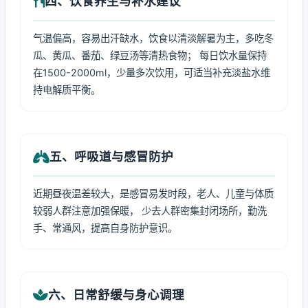
四、饮食养生与补水建议
气温偏高，容易出汗缺水，饮食以清淡解暑为主，多吃冬
瓜、黄瓜、番茄、绿豆汤等清热食物； 每日饮水量保持
在1500-2000ml，少量多次饮用，可适当补充淡盐水维
持电解质平衡。
五、呼吸道与感冒防护
近期昼夜温差较大，是感冒易发时段，老人、儿童与体质
较弱人群注意加强保暖， 少去人群密集封闭场所，勤洗
手、常通风，提高自身防护意识。
六、日常舒缓与身心调理