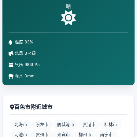
晴
湿度 83%
北风 3-4级
气压 984hPa
降水 0mm
百色市附近城市
北海市
崇左市
防城港市
贵港市
桂林市
河池市
贺州市
来宾市
柳州市
南宁市