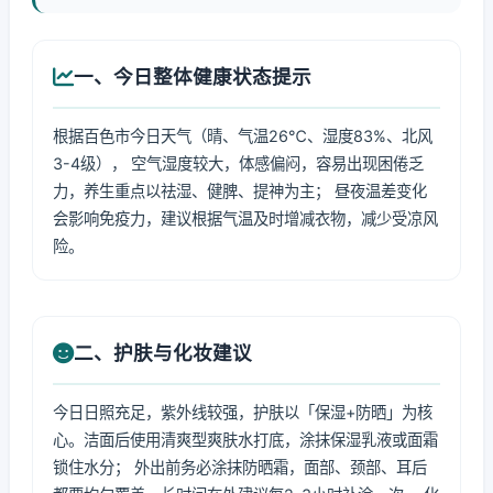
一、今日整体健康状态提示
根据百色市今日天气（晴、气温26℃、湿度83%、北风
3-4级）， 空气湿度较大，体感偏闷，容易出现困倦乏
力，养生重点以祛湿、健脾、提神为主； 昼夜温差变化
会影响免疫力，建议根据气温及时增减衣物，减少受凉风
险。
二、护肤与化妆建议
今日日照充足，紫外线较强，护肤以「保湿+防晒」为核
心。洁面后使用清爽型爽肤水打底，涂抹保湿乳液或面霜
锁住水分； 外出前务必涂抹防晒霜，面部、颈部、耳后