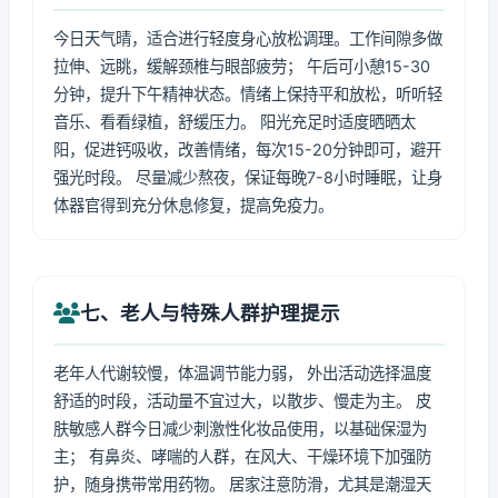
今日天气晴，适合进行轻度身心放松调理。工作间隙多做
拉伸、远眺，缓解颈椎与眼部疲劳； 午后可小憩15-30
分钟，提升下午精神状态。情绪上保持平和放松，听听轻
音乐、看看绿植，舒缓压力。 阳光充足时适度晒晒太
阳，促进钙吸收，改善情绪，每次15-20分钟即可，避开
强光时段。 尽量减少熬夜，保证每晚7-8小时睡眠，让身
体器官得到充分休息修复，提高免疫力。
七、老人与特殊人群护理提示
老年人代谢较慢，体温调节能力弱， 外出活动选择温度
舒适的时段，活动量不宜过大，以散步、慢走为主。 皮
肤敏感人群今日减少刺激性化妆品使用，以基础保湿为
主； 有鼻炎、哮喘的人群，在风大、干燥环境下加强防
护，随身携带常用药物。 居家注意防滑，尤其是潮湿天