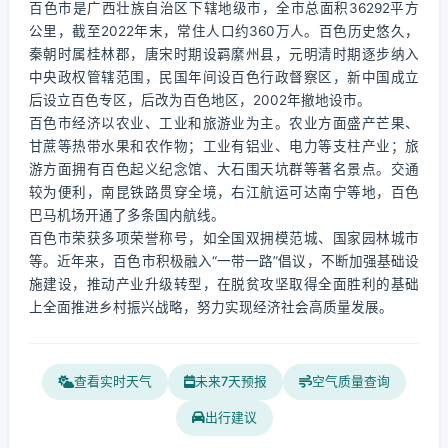
百色市是广西壮族自治区下辖地级市，全市总面积36292平方
公里，截至2022年末，常住人口约360万人。百色历史悠久，
秦朝时属桂林郡，唐宋时期设羁縻州县，元明清时期逐步纳入
中央政权管辖范围，民国年间设百色行政督察区，新中国成立
后设立百色专区，后改为百色地区，2002年撤地设市。
百色市经济以农业、工业和旅游业为主。农业方面盛产芒果、
甘蔗等热带水果和农作物；工业有铝业、电力等支柱产业；旅
游方面拥有百色起义纪念馆、大石围天坑群等著名景点。交通
较为便利，南昆铁路贯穿全境，右江航运可达南宁等地，百色
巴马机场开通了多条国内航线。
百色市荣获多项荣誉称号，如全国双拥模范城、国家园林城市
等。近年来，百色市积极融入“一带一路”倡议，不断加强基础设
施建设，推动产业升级转型，在脱贫攻坚取得全面胜利的基础
上全面推进乡村振兴战略，努力实现经济社会高质量发展。
查看实时天气
未来7天预报
空气质量查询
出行建议