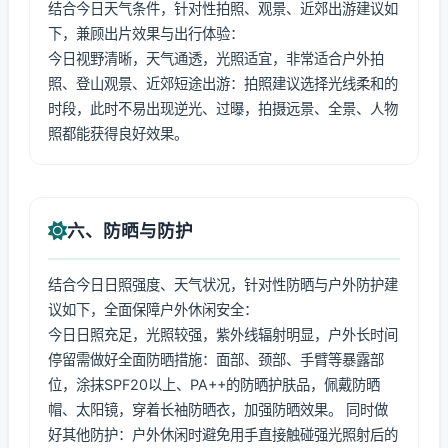
结合今日天气条件，针对性拍照、观景、近郊出游建议如
下，兼顾出片效果与出行体验：
今日视野清晰，天气通透，光照适宜，非常适合户外拍
照、登山观景、近郊短途出游：拍照建议选择光线柔和的
时段，此时不易出现逆光、过曝，拍摄远景、全景、人物
照都能获得良好效果。
六、防晒与防护
结合今日日照强度、天气状况，针对性防晒与户外防护建
议如下，全面保障户外休闲安全：
今日日照充足，光照较强，紫外线辐射明显，户外长时间
停留需做好全面防晒措施：面部、颈部、手臂等暴露部
位，涂抹SPF20以上、PA++的防晒护肤品，佩戴防晒
帽、太阳镜，穿着长袖防晒衣，加强防晒效果。 同时做
好其他防护：户外休闲时避免用手直接触碰强光照射后的