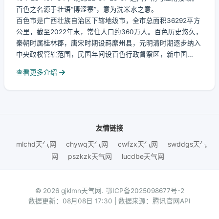
百色之名源于壮语“博涩寨”，意为洗米水之意。
百色市是广西壮族自治区下辖地级市，全市总面积36292平方
公里，截至2022年末，常住人口约360万人。百色历史悠久，
秦朝时属桂林郡，唐宋时期设羁縻州县，元明清时期逐步纳入
中央政权管辖范围，民国年间设百色行政督察区，新中国...
查看更多介绍
友情链接
mlchd天气网
chywq天气网
cwfzx天气网
swddgs天气
网
pszkzk天气网
lucdbe天气网
© 2026 gjklmn天气网.
鄂ICP备2025098677号-2
数据更新：08月08日 17:30 | 数据来源：腾讯官网API