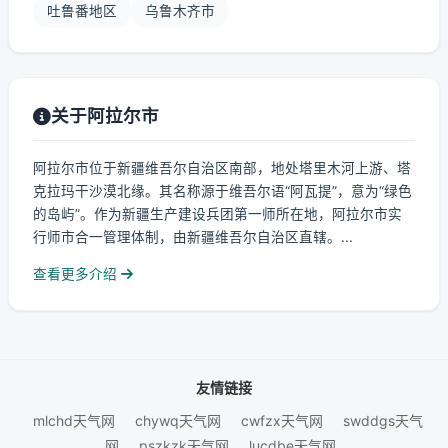
吐鲁番地区
乌鲁木齐市
关于阿拉尔市
阿拉尔市位于新疆维吾尔自治区南部，地处塔里木河上游、塔
克拉玛干沙漠北缘。其名称源于维吾尔语“阿瓦提”，意为“绿色
的岛屿”。作为新疆生产建设兵团第一师所在地，阿拉尔市实
行师市合一管理体制，由新疆维吾尔自治区直辖。...
查看更多介绍
友情链接
mlchd天气网
chywq天气网
cwfzx天气网
swddgs天气
网
pszkzk天气网
lucdbe天气网