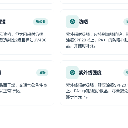
阳镜
防晒
很必要
云遮挡，但太阳辐射仍很
紫外辐射极强，应特别加强防护，
戴透射比2级且标注UV400
涂擦SPF20以上，PA++的防晒护
品，并随时补涂。
通
紫外线强度
良好
路面干燥，交通气象条件良
紫外线辐射极强，建议涂擦SPF20
以正常行驶。
上、PA++的防晒护肤品，尽量避
露于日光下。