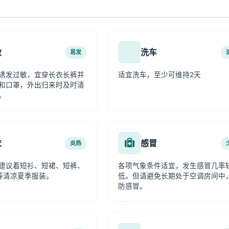
敏
洗车
易发
诱发过敏，宜穿长衣长裤并
适宜洗车，至少可维持2天
和口罩，外出归来时及时清
。
衣
感冒
炎热
建议着短衫、短裙、短裤、
各项气象条件适宜，发生感冒几率
等清凉夏季服装。
低。但请避免长期处于空调房间中
防感冒。