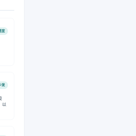
适宜
少发
较
，以