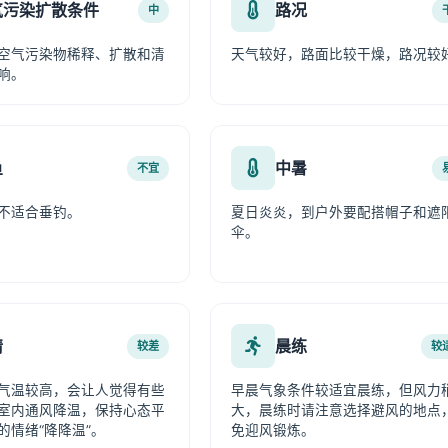
气污染扩散条件
路况
中
空气污染物稀释、扩散和清
天气较好，路面比较干燥，路况较
响。
鱼
中暑
不宜
不适合垂钓。
夏日炎炎，到户外要配搭帽子和遮
伞。
情
晨练
较差
较
气温较高，会让人觉得有些
早晨气象条件较适宜晨练，但风力
室内通风降温，保持心态平
大，晨练时请注意选择避风的地点
的情绪“降降温”。
免迎风锻炼。