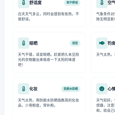
舒适度
空
较不舒适
白天天气多云，同时会感到有些热，不
气象条件对
很舒适。
除无明显影
晾晒
钓
适宜
天气不错，适宜晾晒。赶紧把久未见阳
天气太热，
光的衣物搬出来吸收一下太阳的味道
吧！
化妆
心
防脱水防晒
天气炎热，用防脱水防晒指数高的化妆
天气较好，
品，少用粉底，常补粉。
烦躁，注意
和，给自己