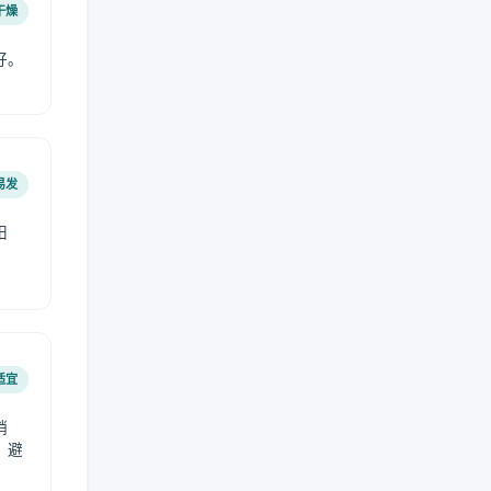
干燥
好。
易发
阳
适宜
稍
，避