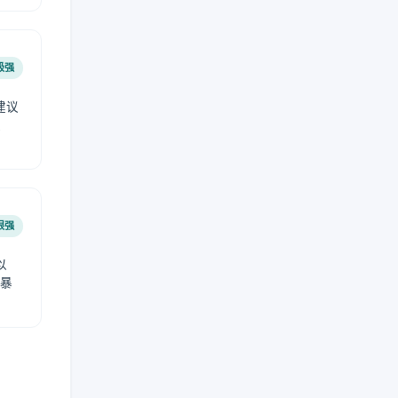
极强
建议
肤
很强
以
免暴