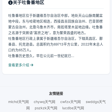
关于吐鲁番地区
吐鲁番地区位于新疆维吾尔自治区中部，地处天山山脉南麓盆
地中段，东与哈密地区相连，西接昌吉回族自治州、巴音郭楞
蒙古自治州，北靠乌鲁木齐市，南抵塔里木盆地边缘。吐鲁番
之名源于突厥语“富庶之地”，意为繁荣昌盛的地方。
吐鲁番地区行政上隶属于新疆维吾尔自治区，下辖高昌区、鄯
善县、托克逊县。总面积约为69713平方公里，2022年末总人
口约为65万人。
吐鲁番历史悠久，早在公元前一世纪就已...
查看更多介绍
友情链接
mlchd天气网
chywq天气网
cwfzx天气网
swddgs天气
网
pszkzk天气网
lucdbe天气网