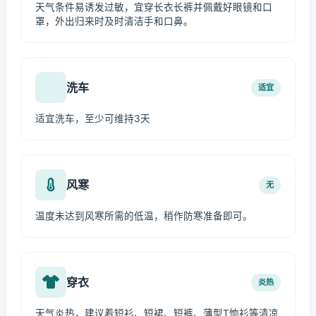
天气条件易诱发过敏，宜穿长衣长裤并佩戴好眼镜和口
罩，外出归来时及时清洁手和口鼻。
洗车
适宜
适宜洗车，至少可维持3天
风寒
无
温度未达到风寒所需的低温，稍作防寒准备即可。
穿衣
炎热
天气炎热，建议着短衫、短裙、短裤、薄型T恤衫等清凉