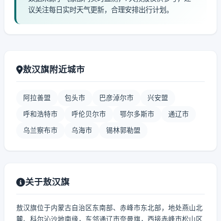
议关注每日实时天气更新，合理安排出行计划。
敖汉旗附近城市
阿拉善盟
包头市
巴彦淖尔市
兴安盟
呼和浩特市
呼伦贝尔市
鄂尔多斯市
通辽市
乌兰察布市
乌海市
锡林郭勒盟
关于敖汉旗
敖汉旗位于内蒙古自治区东南部、赤峰市东北部，地处燕山北
麓、科尔沁沙地南缘，东邻通辽市奈曼旗，西接赤峰市松山区