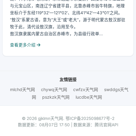
与元宝山区，南连辽宁省建平县，北靠赤峰市翁牛特旗，地理
坐标介于东经119°32′—121°02′、北纬41°42′—43°01′之间。
“敖汉”系蒙古语，意为“大王”或“老大”，源于明代蒙古敖汉部驻
牧于此，清代设敖汉旗，沿用至今。
敖汉旗隶属内蒙古自治区赤峰市，为县级行政单...
查看更多介绍
友情链接
mlchd天气网
chywq天气网
cwfzx天气网
swddgs天气
网
pszkzk天气网
lucdbe天气网
© 2026 gjklmn天气网.
鄂ICP备2025098677号-2
数据更新：08月07日 17:50 | 数据来源：腾讯官网API