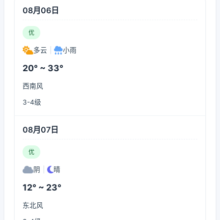
08月06日
优
多云
|
小雨
20° ~ 33°
西南风
3-4级
08月07日
优
阴
|
晴
12° ~ 23°
东北风