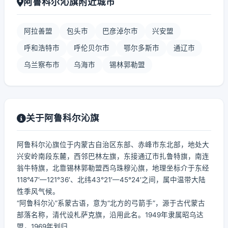
阿鲁科尔沁旗附近城市
阿拉善盟
包头市
巴彦淖尔市
兴安盟
呼和浩特市
呼伦贝尔市
鄂尔多斯市
通辽市
乌兰察布市
乌海市
锡林郭勒盟
关于阿鲁科尔沁旗
阿鲁科尔沁旗位于内蒙古自治区东部、赤峰市东北部，地处大
兴安岭南段东麓，西邻巴林左旗，东接通辽市扎鲁特旗，南连
翁牛特旗，北靠锡林郭勒盟西乌珠穆沁旗，地理坐标介于东经
118°47′—121°36′、北纬43°21′—45°24′之间，属中温带大陆
性季风气候。
“阿鲁科尔沁”系蒙古语，意为“北方的弓箭手”，源于古代蒙古
部落名称，清代设札萨克旗，沿用此名。1949年隶属昭乌达
盟，1969年划归...