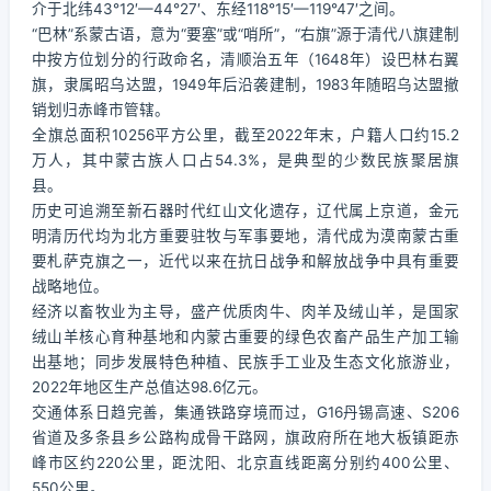
介于北纬43°12′—44°27′、东经118°15′—119°47′之间。
“巴林”系蒙古语，意为“要塞”或“哨所”，“右旗”源于清代八旗建制
中按方位划分的行政命名，清顺治五年（1648年）设巴林右翼
旗，隶属昭乌达盟，1949年后沿袭建制，1983年随昭乌达盟撤
销划归赤峰市管辖。
全旗总面积10256平方公里，截至2022年末，户籍人口约15.2
万人，其中蒙古族人口占54.3%，是典型的少数民族聚居旗
县。
历史可追溯至新石器时代红山文化遗存，辽代属上京道，金元
明清历代均为北方重要驻牧与军事要地，清代成为漠南蒙古重
要札萨克旗之一，近代以来在抗日战争和解放战争中具有重要
战略地位。
经济以畜牧业为主导，盛产优质肉牛、肉羊及绒山羊，是国家
绒山羊核心育种基地和内蒙古重要的绿色农畜产品生产加工输
出基地；同步发展特色种植、民族手工业及生态文化旅游业，
2022年地区生产总值达98.6亿元。
交通体系日趋完善，集通铁路穿境而过，G16丹锡高速、S206
省道及多条县乡公路构成骨干路网，旗政府所在地大板镇距赤
峰市区约220公里，距沈阳、北京直线距离分别约400公里、
550公里。