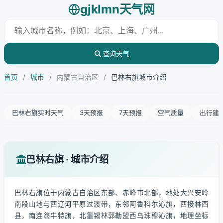
gjklmn天气网
查询天气
首页
/
城市
/
内蒙古自治区
/
巴林右旗城市介绍
巴林右旗实时天气
3天预报
7天预报
空气质量
出行建
巴林右旗 · 城市介绍
巴林右旗位于内蒙古自治区东部、赤峰市北部，地处大兴安岭
南段山地与西辽河平原过渡带，东邻阿鲁科尔沁旗，西接林西
县，南连翁牛特旗，北靠锡林郭勒盟西乌珠穆沁旗，地理坐标