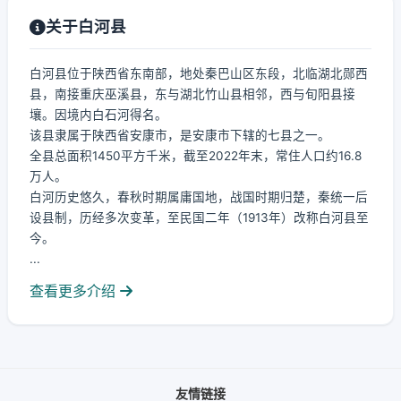
关于白河县
白河县位于陕西省东南部，地处秦巴山区东段，北临湖北郧西
县，南接重庆巫溪县，东与湖北竹山县相邻，西与旬阳县接
壤。因境内白石河得名。
该县隶属于陕西省安康市，是安康市下辖的七县之一。
全县总面积1450平方千米，截至2022年末，常住人口约16.8
万人。
白河历史悠久，春秋时期属庸国地，战国时期归楚，秦统一后
设县制，历经多次变革，至民国二年（1913年）改称白河县至
今。
...
查看更多介绍
友情链接