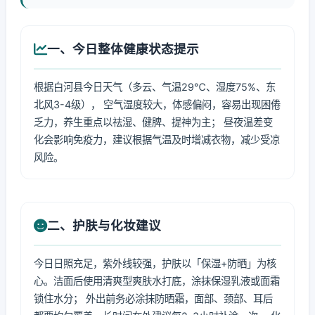
一、今日整体健康状态提示
根据白河县今日天气（多云、气温29℃、湿度75%、东
北风3-4级）， 空气湿度较大，体感偏闷，容易出现困倦
乏力，养生重点以祛湿、健脾、提神为主； 昼夜温差变
化会影响免疫力，建议根据气温及时增减衣物，减少受凉
风险。
二、护肤与化妆建议
今日日照充足，紫外线较强，护肤以「保湿+防晒」为核
心。洁面后使用清爽型爽肤水打底，涂抹保湿乳液或面霜
锁住水分； 外出前务必涂抹防晒霜，面部、颈部、耳后