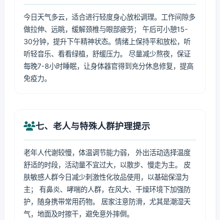
今日天气多云，适合进行轻度身心放松调理。工作间隙多
做拉伸、远眺，缓解颈椎与眼部疲劳； 午后可小憩15-
30分钟，提升下午精神状态。情绪上保持平和放松，听
听轻音乐、看看绿植，舒缓压力。 尽量减少熬夜，保证
每晚7-8小时睡眠，让身体器官得到充分休息修复，提高
免疫力。
七、老人与特殊人群护理提示
老年人代谢较慢，体温调节能力弱， 外出活动选择温度
舒适的时段，活动量不宜过大，以散步、慢走为主。 皮
肤敏感人群今日减少刺激性化妆品使用，以基础保湿为
主； 有鼻炎、哮喘的人群，在风大、干燥环境下加强防
护，随身携带常用药物。 居家注意防滑，尤其是潮湿天
气，地面及时擦干，避免意外摔倒。