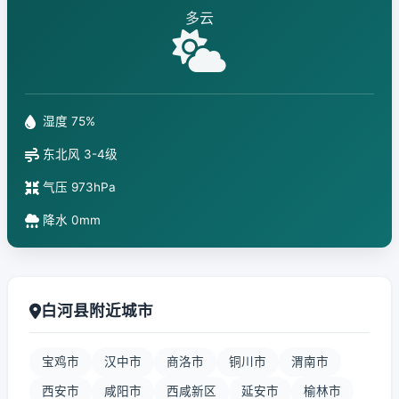
多云
湿度 75%
东北风 3-4级
气压 973hPa
降水 0mm
白河县附近城市
宝鸡市
汉中市
商洛市
铜川市
渭南市
西安市
咸阳市
西咸新区
延安市
榆林市