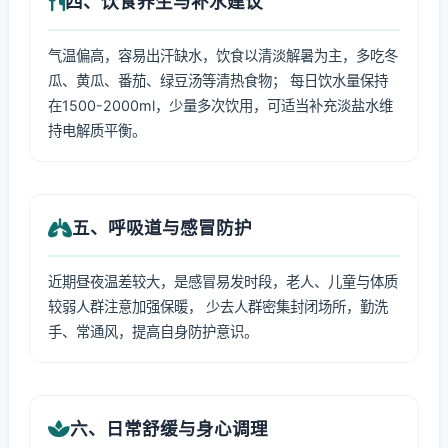
四、饮食养生与补水建议
气温偏高，容易出汗缺水，饮食以清淡解暑为主，多吃冬
瓜、黄瓜、番茄、绿豆汤等清热食物； 每日饮水量保持
在1500-2000ml，少量多次饮用，可适当补充淡盐水维
持电解质平衡。
五、呼吸道与感冒防护
近期昼夜温差较大，是感冒易发时段，老人、儿童与体质
较弱人群注意加强保暖， 少去人群密集封闭场所，勤洗
手、常通风，提高自身防护意识。
六、日常舒缓与身心调理