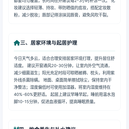
都要均匀覆盖，长时间在外建议每2-3小时补涂一次。 化
妆建议选择轻薄、持妆、带防晒值的底妆，搭配定妆散
粉，减少脱妆；唇部记得涂抹润唇膏，避免风吹干裂。
三、居家环境与起居护理
今日天气多云，适合合理安排居家环境打理，提升居住舒
适度。 建议开窗通风20-30分钟，让室内外空气流通，
减少细菌滋生；阳光充足时段可晾晒被褥、枕头，利用紫
外线杀菌除螨。 地面、桌面简单擦拭除尘，保持室内干
净整洁；湿度偏低时可使用加湿器，将室内湿度维持在
40%-60%更舒适。 起居上建议早睡早起，睡前用温水泡
脚10-15分钟，促进血液循环，提高睡眠质量。