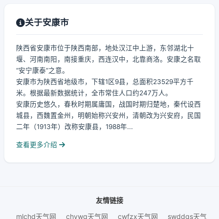
关于安康市
陕西省安康市位于陕西南部，地处汉江中上游，东邻湖北十
堰、河南南阳，南接重庆，西连汉中，北靠商洛。安康之名取
“安宁康泰”之意。
安康市为陕西省地级市，下辖1区9县，总面积23529平方千
米。根据最新数据统计，全市常住人口约247万人。
安康历史悠久，春秋时期属庸国，战国时期归楚地，秦代设西
城县，西魏置金州，明朝始称兴安州，清朝改为兴安府，民国
二年（1913年）改称安康县，1988年...
查看更多介绍
友情链接
mlchd天气网
chywq天气网
cwfzx天气网
swddgs天气