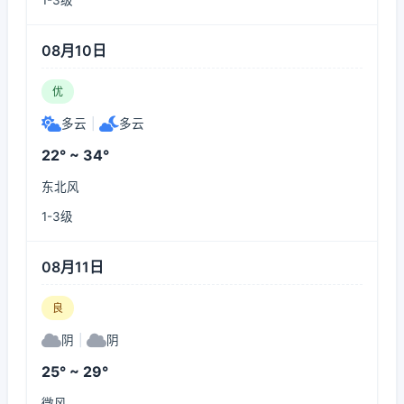
1-3级
08月10日
优
多云
|
多云
22° ~ 34°
东北风
1-3级
08月11日
良
阴
|
阴
25° ~ 29°
微风