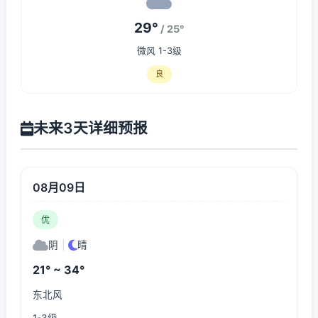
29°
/ 25°
微风 1-3级
良
未来3天详细预报
08月09日
优
阴
|
晴
21° ~ 34°
东北风