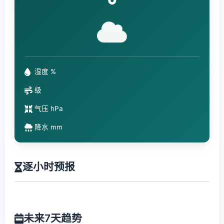
°
湿度 %
级
气压 hPa
降水 mm
逐小时预报
未来7天趋势