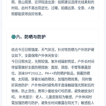
照、登山观景、近郊短途出游：拍照建议选择光线柔和的
时段，此时不易出现逆光、过曝，拍摄远景、全景、人物
照都能获得良好效果。
六、防晒与防护
结合今日日照强度、天气状况，针对性防晒与户外防护建
议如下，全面保障户外休闲安全：
今日日照充足，光照较强，紫外线辐射明显，户外长时间
停留需做好全面防晒措施：面部、颈部、手臂等暴露部
位，涂抹SPF20以上、PA++的防晒护肤品，佩戴防晒
帽、太阳镜，穿着长袖防晒衣，加强防晒效果。 同时做
好其他防护：户外休闲时避免用手直接触碰强光照射后的
物体，防止烫伤；携带少量蚊虫叮咬药膏，避免被蚊虫叮
咬。 补充提示：老人、儿童皮肤较为敏感，户外休闲时
需加强防晒与防护，避免长时间暴露在阳光下；敏感肌人