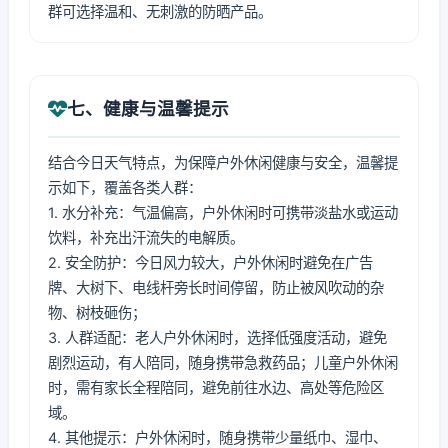
群可选择温和、无刺激的防晒产品。
七、健康与温馨提示
结合今日天气特点，为保障户外休闲健康与安全，温馨提
示如下，覆盖各类人群：
1. 水分补充：气温偏高，户外休闲时可携带淡盐水或运动
饮料，补充出汗流失的电解质。
2. 安全防护：今日风力较大，户外休闲时避免在广告
牌、大树下、电线杆旁长时间停留，防止被风吹动的杂
物、树枝砸伤；
3. 人群适配：老人户外休闲时，选择低强度活动，避免
剧烈运动，有人陪同，随身携带急救药品；儿童户外休闲
时，需有家长全程陪同，避免前往水边、高处等危险区
域。
4. 其他提示：户外休闲时，随身携带少量纸巾、湿巾、