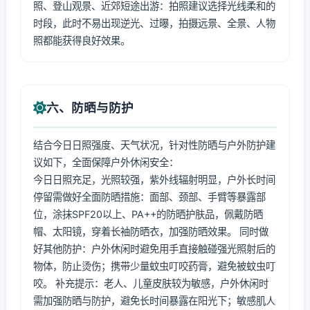
照、登山观景、近郊短途出游：拍照建议选择光线柔和的
时段，此时不易出现逆光、过曝，拍摄远景、全景、人物
照都能获得良好效果。
六、防晒与防护
结合今日日照强度、天气状况，针对性防晒与户外防护建
议如下，全面保障户外休闲安全：
今日日照充足，光照较强，紫外线辐射明显，户外长时间
停留需做好全面防晒措施：面部、颈部、手臂等暴露部
位，涂抹SPF20以上、PA++的防晒护肤品，佩戴防晒
帽、太阳镜，穿着长袖防晒衣，加强防晒效果。 同时做
好其他防护：户外休闲时避免用手直接触碰强光照射后的
物体，防止烫伤；携带少量蚊虫叮咬药膏，避免被蚊虫叮
咬。 补充提示：老人、儿童皮肤较为敏感，户外休闲时
需加强防晒与防护，避免长时间暴露在阳光下；敏感肌人