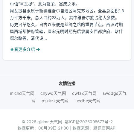
尔语“阿瓦提”，意为繁荣、富庶之地。
阿瓦提县隶属于新疆维吾尔自治区阿克苏地区。全县总面积1.3
万平方千米，总人口约28万人，其中维吾尔族占绝大多数。
历史沿革悠久，自古以来便是丝绸之路的重要节点。西汉时期
属西域都护府管辖，唐宋元明时期先后隶属安西都护府、喀什
噶尔路等，清代设...
查看更多介绍
友情链接
mlchd天气网
chywq天气网
cwfzx天气网
swddgs天气
网
pszkzk天气网
lucdbe天气网
© 2026 gjklmn天气网.
鄂ICP备2025098677号-2
数据更新：08月09日 21:30 | 数据来源：腾讯官网API