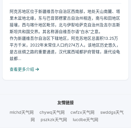
阿克苏地区位于新疆维吾尔自治区西南部，地处天山南麓、塔
里木盆地北缘，东与巴音郭楞蒙古自治州相连，南与和田地区
接壤，西与喀什地区毗邻，北与伊犁哈萨克自治州及吉尔吉斯
斯坦共和国交界。其名称源自维吾尔语“白水”之意。
作为新疆维吾尔自治区下辖地区，阿克苏地区总面积13.25万
平方千米，2022年末常住人口约274万人。该地区历史悠久，
是古丝绸之路的重要通道，汉代属西域都护府管辖，唐代设龟
兹都...
查看更多介绍
友情链接
mlchd天气网
chywq天气网
cwfzx天气网
swddgs天气
网
pszkzk天气网
lucdbe天气网