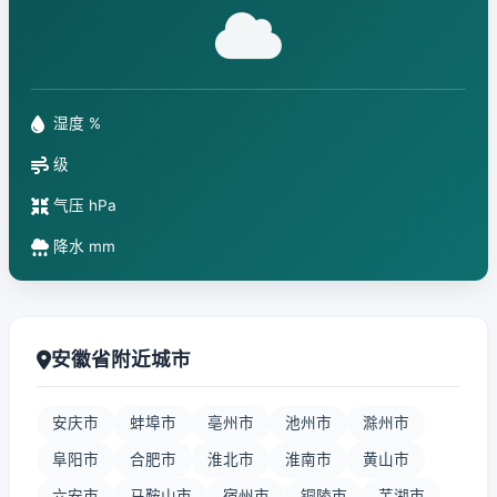
湿度 %
级
气压 hPa
降水 mm
安徽省附近城市
安庆市
蚌埠市
亳州市
池州市
滁州市
阜阳市
合肥市
淮北市
淮南市
黄山市
六安市
马鞍山市
宿州市
铜陵市
芜湖市