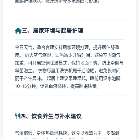
面膜护理频次，随身携带补水喷雾随时舒缓。
三、居家环境与起居护理
今日天气，适合合理安排居家环境打理，提升居住舒适
度。 雨天空气潮湿，适当减少开窗时间，避免室内潮气
加重；可开启空调除湿模式，保持地面干爽，防止滑倒与
霉菌滋生。 衣物尽量用洗衣机甩干后晾晒，避免长时间
阴干产生异味。 起居上建议早睡早起，睡前用温水泡脚
10-15分钟，促进血液循环，提高睡眠质量。
四、饮食养生与补水建议
气温偏低，身体热量消耗快，饮食以温热为主，多喝温