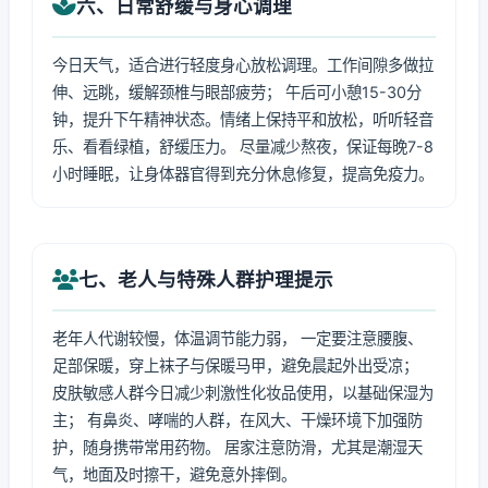
六、日常舒缓与身心调理
今日天气，适合进行轻度身心放松调理。工作间隙多做拉
伸、远眺，缓解颈椎与眼部疲劳； 午后可小憩15-30分
钟，提升下午精神状态。情绪上保持平和放松，听听轻音
乐、看看绿植，舒缓压力。 尽量减少熬夜，保证每晚7-8
小时睡眠，让身体器官得到充分休息修复，提高免疫力。
七、老人与特殊人群护理提示
老年人代谢较慢，体温调节能力弱， 一定要注意腰腹、
足部保暖，穿上袜子与保暖马甲，避免晨起外出受凉；
皮肤敏感人群今日减少刺激性化妆品使用，以基础保湿为
主； 有鼻炎、哮喘的人群，在风大、干燥环境下加强防
护，随身携带常用药物。 居家注意防滑，尤其是潮湿天
气，地面及时擦干，避免意外摔倒。