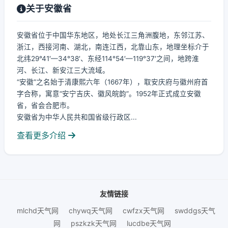
关于安徽省
安徽省位于中国华东地区，地处长江三角洲腹地，东邻江苏、
浙江，西接河南、湖北，南连江西，北靠山东，地理坐标介于
北纬29°41′—34°38′、东经114°54′—119°37′之间，地跨淮
河、长江、新安江三大流域。
“安徽”之名始于清康熙六年（1667年），取安庆府与徽州府首
字合称，寓意“安宁吉庆、徽风皖韵”。1952年正式成立安徽
省，省会合肥市。
安徽省为中华人民共和国省级行政区...
查看更多介绍
友情链接
mlchd天气网
chywq天气网
cwfzx天气网
swddgs天气
网
pszkzk天气网
lucdbe天气网