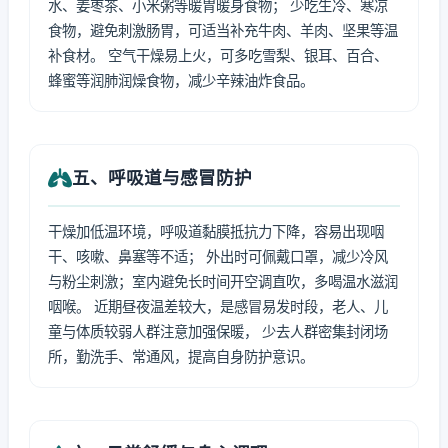
水、姜枣茶、小米粥等暖胃暖身食物； 少吃生冷、寒凉
食物，避免刺激肠胃，可适当补充牛肉、羊肉、坚果等温
补食材。 空气干燥易上火，可多吃雪梨、银耳、百合、
蜂蜜等润肺润燥食物，减少辛辣油炸食品。
五、呼吸道与感冒防护
干燥加低温环境，呼吸道黏膜抵抗力下降，容易出现咽
干、咳嗽、鼻塞等不适； 外出时可佩戴口罩，减少冷风
与粉尘刺激；室内避免长时间开空调直吹，多喝温水滋润
咽喉。 近期昼夜温差较大，是感冒易发时段，老人、儿
童与体质较弱人群注意加强保暖， 少去人群密集封闭场
所，勤洗手、常通风，提高自身防护意识。