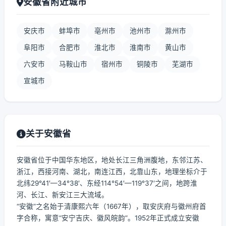
安徽省附近城市
安庆市
蚌埠市
亳州市
池州市
滁州市
阜阳市
合肥市
淮北市
淮南市
黄山市
六安市
马鞍山市
宿州市
铜陵市
芜湖市
宣城市
关于安徽省
安徽省位于中国华东地区，地处长江三角洲腹地，东邻江苏、
浙江，西接河南、湖北，南连江西，北靠山东，地理坐标介于
北纬29°41′—34°38′、东经114°54′—119°37′之间，地跨淮
河、长江、新安江三大流域。
“安徽”之名始于清康熙六年（1667年），取安庆府与徽州府首
字合称，寓意“安宁吉庆、徽风皖韵”。1952年正式成立安徽