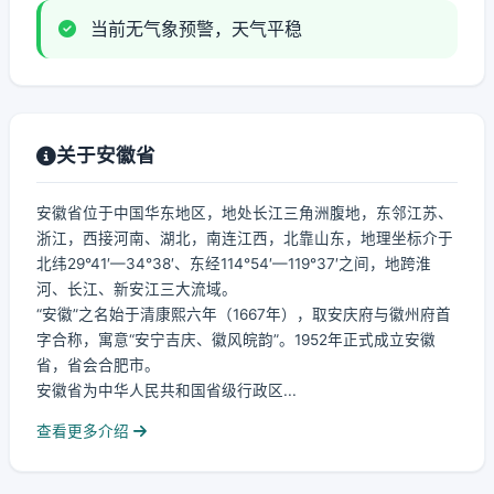
当前无气象预警，天气平稳
关于安徽省
安徽省位于中国华东地区，地处长江三角洲腹地，东邻江苏、
浙江，西接河南、湖北，南连江西，北靠山东，地理坐标介于
北纬29°41′—34°38′、东经114°54′—119°37′之间，地跨淮
河、长江、新安江三大流域。
“安徽”之名始于清康熙六年（1667年），取安庆府与徽州府首
字合称，寓意“安宁吉庆、徽风皖韵”。1952年正式成立安徽
省，省会合肥市。
安徽省为中华人民共和国省级行政区...
查看更多介绍