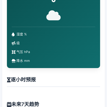
°
湿度 %
级
气压 hPa
降水 mm
逐小时预报
未来7天趋势