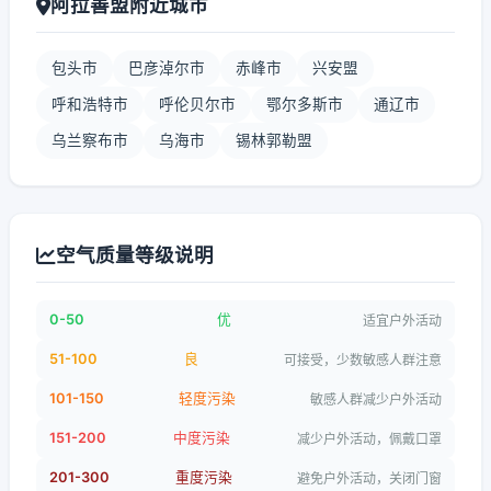
阿拉善盟附近城市
包头市
巴彦淖尔市
赤峰市
兴安盟
呼和浩特市
呼伦贝尔市
鄂尔多斯市
通辽市
乌兰察布市
乌海市
锡林郭勒盟
空气质量等级说明
0-50
优
适宜户外活动
51-100
良
可接受，少数敏感人群注意
101-150
轻度污染
敏感人群减少户外活动
151-200
中度污染
减少户外活动，佩戴口罩
201-300
重度污染
避免户外活动，关闭门窗