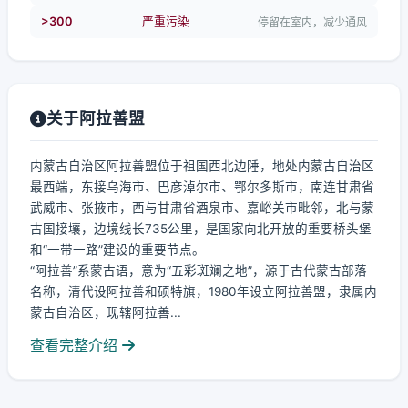
>300
严重污染
停留在室内，减少通风
关于阿拉善盟
内蒙古自治区阿拉善盟位于祖国西北边陲，地处内蒙古自治区
最西端，东接乌海市、巴彦淖尔市、鄂尔多斯市，南连甘肃省
武威市、张掖市，西与甘肃省酒泉市、嘉峪关市毗邻，北与蒙
古国接壤，边境线长735公里，是国家向北开放的重要桥头堡
和“一带一路”建设的重要节点。
“阿拉善”系蒙古语，意为“五彩斑斓之地”，源于古代蒙古部落
名称，清代设阿拉善和硕特旗，1980年设立阿拉善盟，隶属内
蒙古自治区，现辖阿拉善...
查看完整介绍