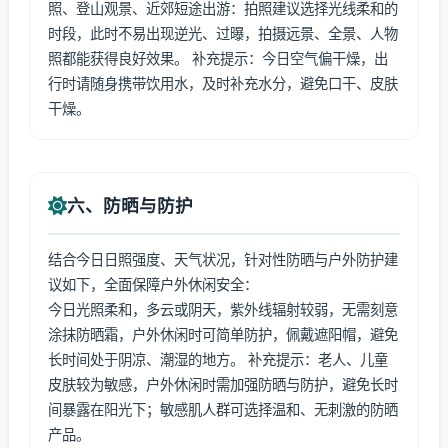
照、登山观景、近郊短途出游：拍照建议选择光线柔和的
时段，此时不易出现逆光、过曝，拍摄远景、全景、人物
照都能获得良好效果。 补充提示：今日空气偏干燥，出
行时请随身携带饮用水，及时补充水分，避免口干、皮肤
干燥。
六、防晒与防护
结合今日日照强度、天气状况，针对性防晒与户外防护建
议如下，全面保障户外休闲安全：
今日光照柔和，多云或阴天，紫外线辐射较弱，无需刻意
涂抹防晒霜，户外休闲时可简单防护，佩戴遮阳帽，避免
长时间处于阴凉、潮湿的地方。 补充提示：老人、儿童
皮肤较为敏感，户外休闲时需加强防晒与防护，避免长时
间暴露在阳光下；敏感肌人群可选择温和、无刺激的防晒
产品。