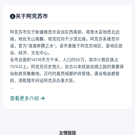
关于阿克苏市
阿克苏市位于新疆维吾尔自治区西南部，塔里木盆地西北边
缘，地处天山南麓、塔克拉玛干沙漠北缘。阿克苏系维吾尔
语，意为“清澈奔腾之水”。该市隶属于阿克苏地区，是地区政
治、经济、文化中心。
全市总面积14116平方千米，人口约50万，其中少数民族占
70%以上。阿克苏历史悠久，自古以来就是丝绸之路的重要驿
站和商贸集散地。汉代时属西域都护府管辖，唐设龟兹都督
府，清乾隆年间设阿克苏办事大臣。
...
查看更多介绍
友情链接