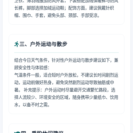
卫衣、薄羽绒服加防风外套，下装搭配加绒保暖裤与防风
长裤，脚部选择加绒运动鞋；配饰方面，建议佩戴针织
帽、围巾、手套，避免头部、颈部、手部受凉。
三、户外运动与散步
结合今日天气条件，针对性户外运动与散步建议如下，兼
顾安全性与体验感：
气温条件一般，适合短时户外放松，不建议长时间剧烈运
动，运动前做好热身，避免突然剧烈运动导致抽筋或中
暑。 补充提示：户外运动时尽量避开交通繁忙路段，选
择人流较少、环境安全的区域，随身携带少量纸巾、饮用
水，以备不时之需。