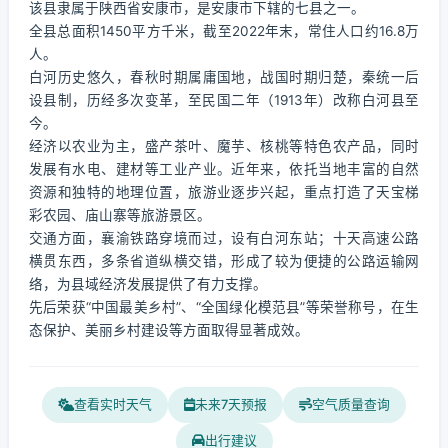
该县隶属于陕西省安康市，是安康市下辖的七县之一。
全县总面积1450平方千米，截至2022年末，常住人口约16.8万
人。
白河历史悠久，春秋时期属庸国地，战国时期归楚，秦统一后
设县制，历经多次变革，至民国二年（1913年）改称白河县至
今。
经济以农业为主，盛产茶叶、魔芋、核桃等特色农产品，同时
发展有水电、建材等工业产业。近年来，依托当地丰富的自然
资源和独特的地理位置，旅游业逐步兴起，重点打造了天宝梯
彩农园、庙山寨等旅游景区。
交通方面，襄渝铁路穿境而过，设有白河东站；十天高速公路
横贯东西，多条省道纵横交错，形成了较为便捷的公路运输网
络，为县域经济发展提供了有力支撑。
先后荣获“中国最美乡村”、“全国绿化模范县”等荣誉称号，在生
态保护、美丽乡村建设等方面取得显著成效。
查看实时天气
未来7天预报
空气质量查询
出行建议