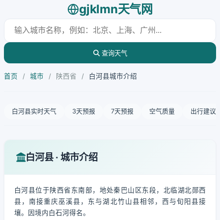
gjklmn天气网
查询天气
首页
/
城市
/
陕西省
/
白河县城市介绍
白河县实时天气
3天预报
7天预报
空气质量
出行建议
白河县 · 城市介绍
白河县位于陕西省东南部，地处秦巴山区东段，北临湖北郧西
县，南接重庆巫溪县，东与湖北竹山县相邻，西与旬阳县接
壤。因境内白石河得名。