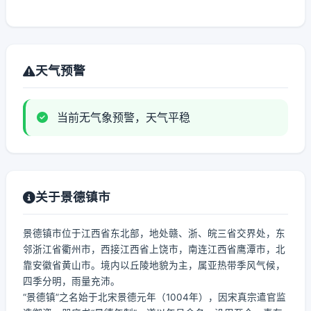
天气预警
当前无气象预警，天气平稳
关于景德镇市
景德镇市位于江西省东北部，地处赣、浙、皖三省交界处，东
邻浙江省衢州市，西接江西省上饶市，南连江西省鹰潭市，北
靠安徽省黄山市。境内以丘陵地貌为主，属亚热带季风气候，
四季分明，雨量充沛。
“景德镇”之名始于北宋景德元年（1004年），因宋真宗遣官监