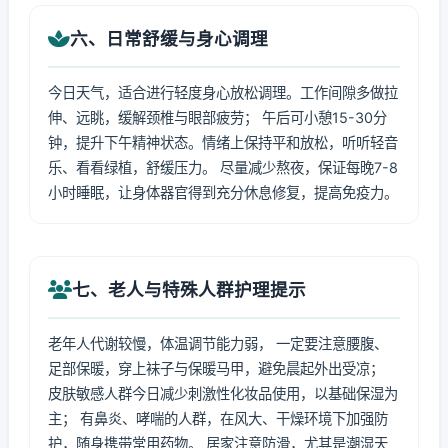
六、日常舒缓与身心调理
今日天气，适合进行轻度身心放松调理。工作间隙多做拉
伸、远眺，缓解颈椎与眼部疲劳； 午后可小憩15-30分
钟，提升下午精神状态。情绪上保持平和放松，听听轻音
乐、看看绿植，舒缓压力。 尽量减少熬夜，保证每晚7-8
小时睡眠，让身体器官得到充分休息修复，提高免疫力。
七、老人与特殊人群护理提示
老年人代谢较慢，体温调节能力弱， 一定要注意腰腹、
足部保暖，穿上袜子与保暖马甲，避免晨起外出受凉；
皮肤敏感人群今日减少刺激性化妆品使用，以基础保湿为
主； 有鼻炎、哮喘的人群，在风大、干燥环境下加强防
护，随身携带常用药物。 居家注意防滑，尤其是潮湿天