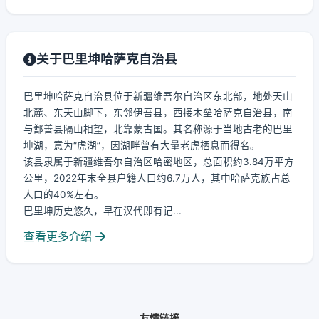
关于巴里坤哈萨克自治县
巴里坤哈萨克自治县位于新疆维吾尔自治区东北部，地处天山
北麓、东天山脚下，东邻伊吾县，西接木垒哈萨克自治县，南
与鄯善县隔山相望，北靠蒙古国。其名称源于当地古老的巴里
坤湖，意为“虎湖”，因湖畔曾有大量老虎栖息而得名。
该县隶属于新疆维吾尔自治区哈密地区，总面积约3.84万平方
公里，2022年末全县户籍人口约6.7万人，其中哈萨克族占总
人口的40%左右。
巴里坤历史悠久，早在汉代即有记...
查看更多介绍
友情链接