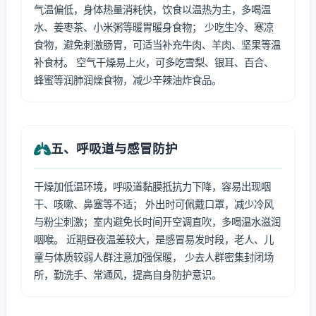
气温偏低，身体热量消耗快，饮食以温热为主，多喝温
水、姜枣茶、小米粥等暖胃暖身食物； 少吃生冷、寒凉
食物，避免刺激肠胃，可适当补充牛肉、羊肉、坚果等温
补食材。 空气干燥易上火，可多吃雪梨、银耳、百合、
蜂蜜等润肺润燥食物，减少辛辣油炸食品。
五、呼吸道与感冒防护
干燥加低温环境，呼吸道黏膜抵抗力下降，容易出现咽
干、咳嗽、鼻塞等不适； 外出时可佩戴口罩，减少冷风
与粉尘刺激；室内避免长时间开空调直吹，多喝温水滋润
咽喉。 近期昼夜温差较大，是感冒易发时段，老人、儿
童与体质较弱人群注意加强保暖， 少去人群密集封闭场
所，勤洗手、常通风，提高自身防护意识。