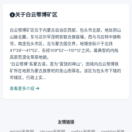
关于白云鄂博矿区
白云鄂博矿区位于内蒙古自治区西部、包头市北部，地处阴山
山脉北麓，东与达尔罕茂明安联合旗接壤，西与乌拉特中旗毗
邻，南连包头市区，北与蒙古国交界，地理坐标介于北纬
41°38′—41°52′、东经109°52′—110°12′之间，属典型的内陆
高原荒漠化草原地貌。
“白云鄂博”系蒙古语，意为“富饶的神山”，因境内白云鄂博铁
矿所在地原为蒙古族祭祀的圣山而得名。该区为包头市下辖的
市辖区，行政上实...
查看更多介绍
友情链接
mlchd天气网
chywq天气网
cwfzx天气网
swddgs天气