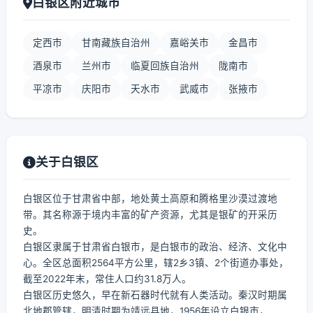
白银区附近城市
定西市
甘南藏族自治州
嘉峪关市
金昌市
酒泉市
兰州市
临夏回族自治州
陇南市
平凉市
庆阳市
天水市
武威市
张掖市
关于白银区
白银区位于甘肃省中部，地处黄土高原和腾格里沙漠过渡地
带。其名称源于境内丰富的矿产资源，尤其是银矿的开采历
史。
白银区隶属于甘肃省白银市，是白银市的政治、经济、文化中
心。全区总面积2564平方公里，辖2乡3镇、2个街道办事处，
截至2022年末，常住人口约31.8万人。
白银区历史悠久，早在新石器时代就有人类活动。秦汉时期属
北地郡管辖，明清时期为靖远县地，1956年设立白银市，