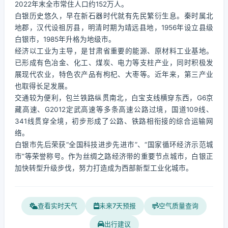
2022年末全市常住人口约152万人。
白银历史悠久，早在新石器时代就有先民繁衍生息。秦时属北
地郡，汉代设祖厉县，明清时期为靖远县地，1956年设立县级
白银市，1985年升格为地级市。
经济以工业为主导，是甘肃省重要的能源、原材料工业基地。
已形成有色冶金、化工、煤炭、电力等支柱产业，同时积极发
展现代农业，特色农产品有枸杞、大枣等。近年来，第三产业
也取得长足发展。
交通较为便利，包兰铁路纵贯南北，白宝支线横穿东西，G6京
藏高速、G2012定武高速等多条高速公路过境，国道109线、
341线贯穿全境，初步形成了公路、铁路相衔接的综合运输网
络。
白银市先后荣获“全国科技进步先进市”、“国家循环经济示范城
市”等荣誉称号。作为丝绸之路经济带的重要节点城市，白银正
加快转型升级步伐，努力打造成为西部新型工业化城市。
查看实时天气
未来7天预报
空气质量查询
出行建议