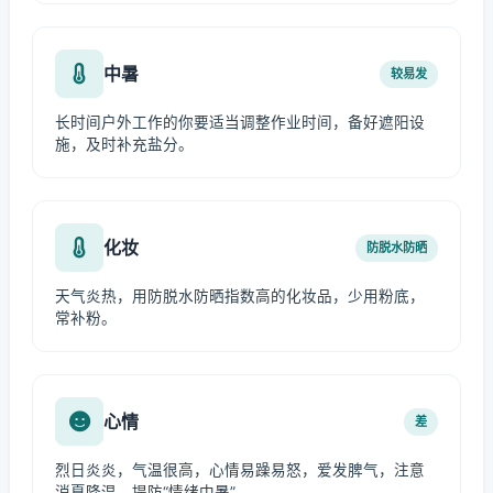
中暑
较易发
长时间户外工作的你要适当调整作业时间，备好遮阳设
施，及时补充盐分。
化妆
防脱水防晒
天气炎热，用防脱水防晒指数高的化妆品，少用粉底，
常补粉。
心情
差
烈日炎炎，气温很高，心情易躁易怒，爱发脾气，注意
消夏降温，提防“情绪中暑”。