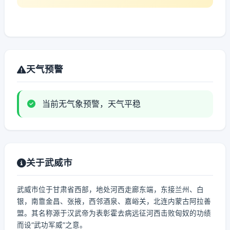
天气预警
当前无气象预警，天气平稳
关于武威市
武威市位于甘肃省西部，地处河西走廊东端，东接兰州、白
银，南靠金昌、张掖，西邻酒泉、嘉峪关，北连内蒙古阿拉善
盟。其名称源于汉武帝为表彰霍去病远征河西击败匈奴的功绩
而设“武功军威”之意。