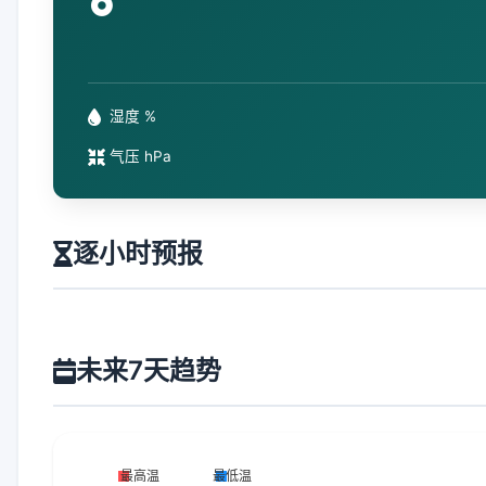
°
湿度 %
气压 hPa
逐小时预报
未来7天趋势