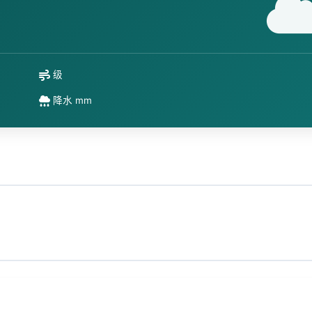
级
降水 mm