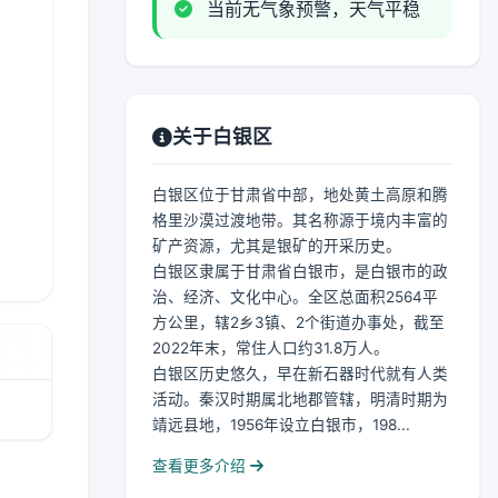
当前无气象预警，天气平稳
关于白银区
白银区位于甘肃省中部，地处黄土高原和腾
格里沙漠过渡地带。其名称源于境内丰富的
矿产资源，尤其是银矿的开采历史。
白银区隶属于甘肃省白银市，是白银市的政
治、经济、文化中心。全区总面积2564平
方公里，辖2乡3镇、2个街道办事处，截至
2022年末，常住人口约31.8万人。
白银区历史悠久，早在新石器时代就有人类
活动。秦汉时期属北地郡管辖，明清时期为
靖远县地，1956年设立白银市，198...
查看更多介绍