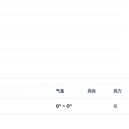
气温
风向
风力
0° ~ 0°
级