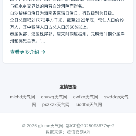
与细水乡交界处的南背白沙河畔而得名。
白沙黎族自治县为海南省直辖自治县，行政级别为县级。
全县总面积2117.73平方千米，截至2022年底，常住人口约19
万人，其中黎族人口占总人口的60%以上。
秦属象郡，汉属珠崖郡，唐宋时期属振州，元明清时期分属崖
州和感恩县等。1...
查看更多介绍
友情链接
mlchd天气网
chywq天气网
cwfzx天气网
swddgs天气
网
pszkzk天气网
lucdbe天气网
© 2026 gjklmn天气网.
鄂ICP备2025098677号-2
数据来源：腾讯官网API