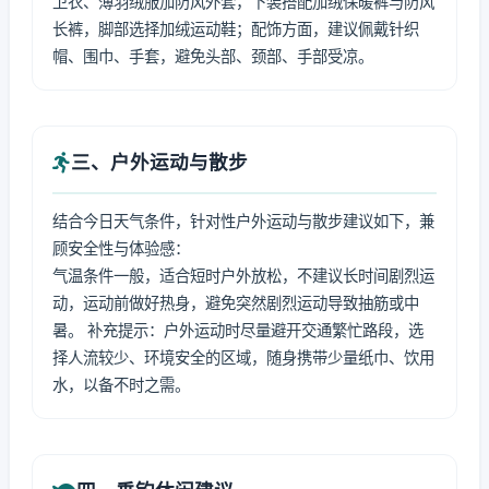
卫衣、薄羽绒服加防风外套，下装搭配加绒保暖裤与防风
长裤，脚部选择加绒运动鞋；配饰方面，建议佩戴针织
帽、围巾、手套，避免头部、颈部、手部受凉。
三、户外运动与散步
结合今日天气条件，针对性户外运动与散步建议如下，兼
顾安全性与体验感：
气温条件一般，适合短时户外放松，不建议长时间剧烈运
动，运动前做好热身，避免突然剧烈运动导致抽筋或中
暑。 补充提示：户外运动时尽量避开交通繁忙路段，选
择人流较少、环境安全的区域，随身携带少量纸巾、饮用
水，以备不时之需。