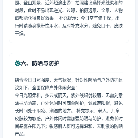
照、登山观景、近郊短途出游：拍照建议选择光线柔和的
时段，此时不易出现逆光、过曝，拍摄远景、全景、人物
照都能获得良好效果。 补充提示：今日空气偏干燥，出
行时请随身携带饮用水，及时补充水分，避免口干、皮肤
干燥。
六、防晒与防护
结合今日日照强度、天气状况，针对性防晒与户外防护建
议如下，全面保障户外休闲安全：
今日光照柔和，多云或阴天，紫外线辐射较弱，无需刻意
涂抹防晒霜，户外休闲时可简单防护，佩戴遮阳帽，避免
长时间处于阴凉、潮湿的地方。 补充提示：老人、儿童
皮肤较为敏感，户外休闲时需加强防晒与防护，避免长时
间暴露在阳光下；敏感肌人群可选择温和、无刺激的防晒
产品。