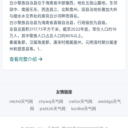
白沙黎族自治县位于海南省中部偏西，地处五指山腹地，东邻
琼中、南接乐东、西连昌江、北毗儋州。因县治地处雅加大岭
与细水乡交界处的南背白沙河畔而得名。
白沙黎族自治县为海南省直辖自治县，行政级别为县级。
全县总面积2117.73平方千米，截至2022年底，常住人口约19
万人，其中黎族人口占总人口的60%以上。
秦属象郡，汉属珠崖郡，唐宋时期属振州，元明清时期分属崖
州和感恩县等。1...
查看完整介绍
友情链接
mlchd天气网
chywq天气网
cwfzx天气网
swddgs天气
网
pszkzk天气网
lucdbe天气网