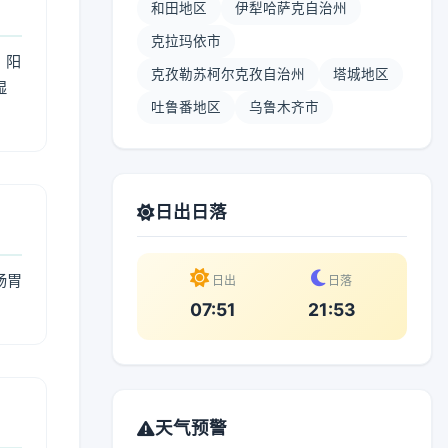
和田地区
伊犁哈萨克自治州
克拉玛依市
；阳
克孜勒苏柯尔克孜自治州
塔城地区
湿
吐鲁番地区
乌鲁木齐市
。
日出日落
肠胃
日出
日落
07:51
21:53
天气预警