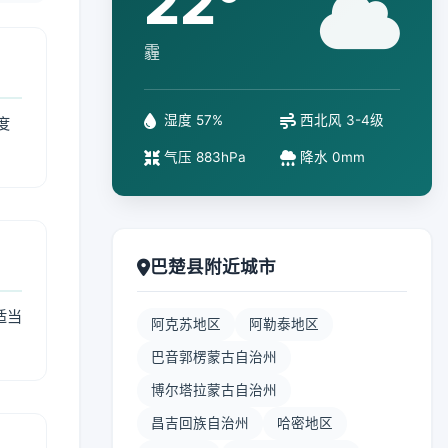
22°
霾
湿度 57%
西北风 3-4级
度
气压 883hPa
降水 0mm
巴楚县附近城市
适当
阿克苏地区
阿勒泰地区
巴音郭楞蒙古自治州
博尔塔拉蒙古自治州
昌吉回族自治州
哈密地区