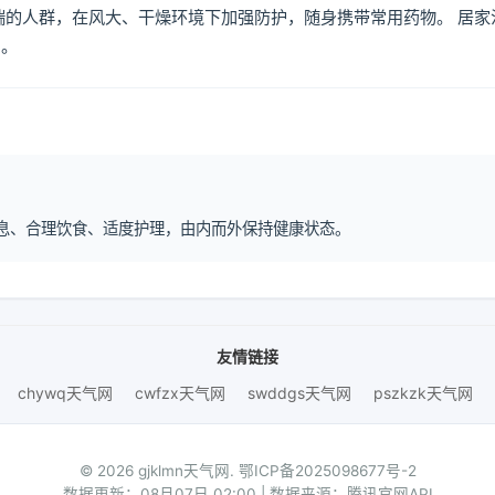
喘的人群，在风大、干燥环境下加强防护，随身携带常用药物。 居家
倒。
律作息、合理饮食、适度护理，由内而外保持健康状态。
友情链接
chywq天气网
cwfzx天气网
swddgs天气网
pszkzk天气网
© 2026 gjklmn天气网.
鄂ICP备2025098677号-2
数据更新：08月07日 02:00 | 数据来源：腾讯官网API