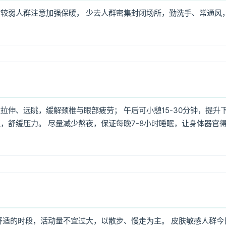
较弱人群注意加强保暖， 少去人群密集封闭场所，勤洗手、常通风
伸、远眺，缓解颈椎与眼部疲劳； 午后可小憩15-30分钟，提升
，舒缓压力。 尽量减少熬夜，保证每晚7-8小时睡眠，让身体器官
舒适的时段，活动量不宜过大，以散步、慢走为主。 皮肤敏感人群今