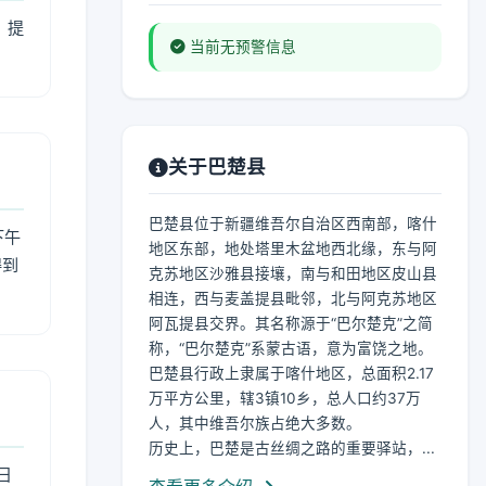
，提
当前无预警信息
关于巴楚县
巴楚县位于新疆维吾尔自治区西南部，喀什
下午
地区东部，地处塔里木盆地西北缘，东与阿
得到
克苏地区沙雅县接壤，南与和田地区皮山县
相连，西与麦盖提县毗邻，北与阿克苏地区
阿瓦提县交界。其名称源于“巴尔楚克”之简
称，“巴尔楚克”系蒙古语，意为富饶之地。
巴楚县行政上隶属于喀什地区，总面积2.17
万平方公里，辖3镇10乡，总人口约37万
人，其中维吾尔族占绝大多数。
历史上，巴楚是古丝绸之路的重要驿站，...
日