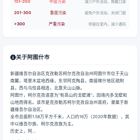
151-200
中度污染
减少户外活动，佩戴口罩
201-300
重度污染
避免户外活动，关闭门窗
>300
严重污染
停留在室内，减少通风
关于阿图什市
新疆维吾尔自治区克孜勒苏柯尔克孜自治州阿图什市位于天山
南麓，塔里木盆地西缘，东邻阿克陶县，南接喀什地区疏附
县，西与乌恰县相连，北靠天山山脉。
阿图什，柯尔克孜语意为“有高山的戈壁滩”，因境内多戈壁和
山地而得名。该市是克孜勒苏柯尔克孜自治州首府，隶属于新
疆维吾尔自治区。
全市总面积1.58万平方千米，人口约16万（2020年数据），其
中以维吾尔族、柯尔克孜族为主。
历史上，阿...