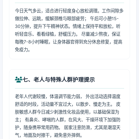
今日天气多云，适合进行轻度身心放松调理。工作间隙多
做拉伸、远眺，缓解颈椎与眼部疲劳； 午后可小憩15-
30分钟，提升下午精神状态。情绪上保持平和放松，听
听轻音乐、看看绿植，舒缓压力。 尽量减少熬夜，保证
每晚7-8小时睡眠，让身体器官得到充分休息修复，提高
免疫力。
七、老人与特殊人群护理提示
老年人代谢较慢，体温调节能力弱， 外出活动选择温度
舒适的时段，活动量不宜过大，以散步、慢走为主。 皮
肤敏感人群今日减少刺激性化妆品使用，以基础保湿为
主； 有鼻炎、哮喘的人群，在风大、干燥环境下加强防
护，随身携带常用药物。 居家注意防滑，尤其是潮湿天
气，地面及时擦干，避免意外摔倒。