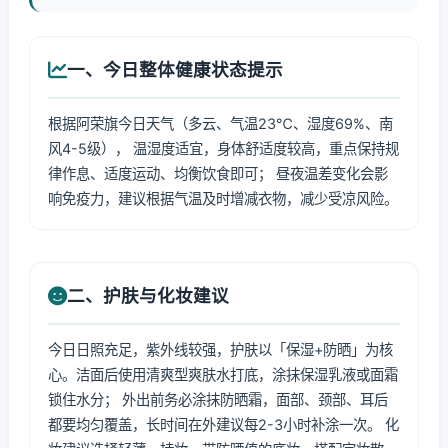
一、今日整体健康状态提示
根据阿荣旗今日天气（多云、气温23℃、湿度69%、南
风4-5级）， 温湿度适宜，身体舒适度较高，重点保持规
律作息、适度运动、均衡饮食即可； 昼夜温差变化会影
响免疫力，建议根据气温及时增减衣物，减少受凉风险。
二、护肤与化妆建议
今日日照充足，紫外线较强，护肤以「保湿+防晒」为核
心。洁面后使用清爽型爽肤水打底，涂抹保湿乳液或面霜
锁住水分； 外出前务必涂抹防晒霜，面部、颈部、耳后
都要均匀覆盖，长时间在外建议每2-3小时补涂一次。 化