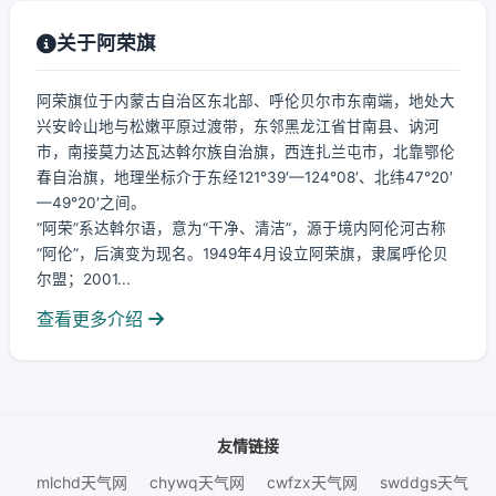
关于阿荣旗
阿荣旗位于内蒙古自治区东北部、呼伦贝尔市东南端，地处大
兴安岭山地与松嫩平原过渡带，东邻黑龙江省甘南县、讷河
市，南接莫力达瓦达斡尔族自治旗，西连扎兰屯市，北靠鄂伦
春自治旗，地理坐标介于东经121°39′—124°08′、北纬47°20′
—49°20′之间。
“阿荣”系达斡尔语，意为“干净、清洁”，源于境内阿伦河古称
“阿伦”，后演变为现名。1949年4月设立阿荣旗，隶属呼伦贝
尔盟；2001...
查看更多介绍
友情链接
mlchd天气网
chywq天气网
cwfzx天气网
swddgs天气