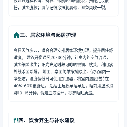
妆建议选择轻薄、持妆、带防晒值的底妆，搭配定妆散
粉，减少脱妆；唇部记得涂抹润唇膏，避免风吹干裂。
三、居家环境与起居护理
今日天气多云，适合合理安排居家环境打理，提升居住舒
适度。 建议开窗通风20-30分钟，让室内外空气流通，
减少细菌滋生；阳光充足时段可晾晒被褥、枕头，利用紫
外线杀菌除螨。 地面、桌面简单擦拭除尘，保持室内干
净整洁；湿度偏低时可使用加湿器，将室内湿度维持在
40%-60%更舒适。 起居上建议早睡早起，睡前用温水泡
脚10-15分钟，促进血液循环，提高睡眠质量。
四、饮食养生与补水建议