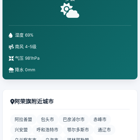
湿度 69%
南风 4-5级
气压 981hPa
降水 0mm
阿荣旗附近城市
阿拉善盟
包头市
巴彦淖尔市
赤峰市
兴安盟
呼和浩特市
鄂尔多斯市
通辽市