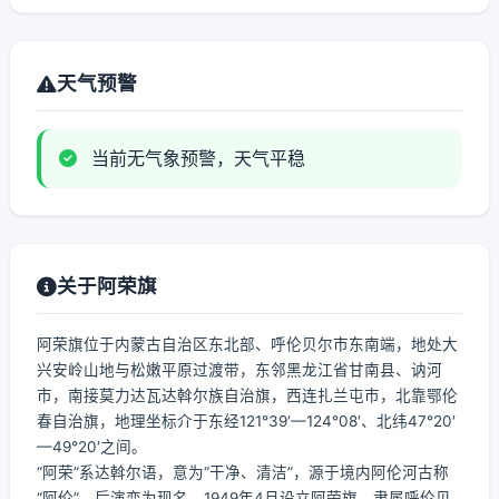
天气预警
当前无气象预警，天气平稳
关于阿荣旗
阿荣旗位于内蒙古自治区东北部、呼伦贝尔市东南端，地处大
兴安岭山地与松嫩平原过渡带，东邻黑龙江省甘南县、讷河
市，南接莫力达瓦达斡尔族自治旗，西连扎兰屯市，北靠鄂伦
春自治旗，地理坐标介于东经121°39′—124°08′、北纬47°20′
—49°20′之间。
“阿荣”系达斡尔语，意为“干净、清洁”，源于境内阿伦河古称
“阿伦”，后演变为现名。1949年4月设立阿荣旗，隶属呼伦贝