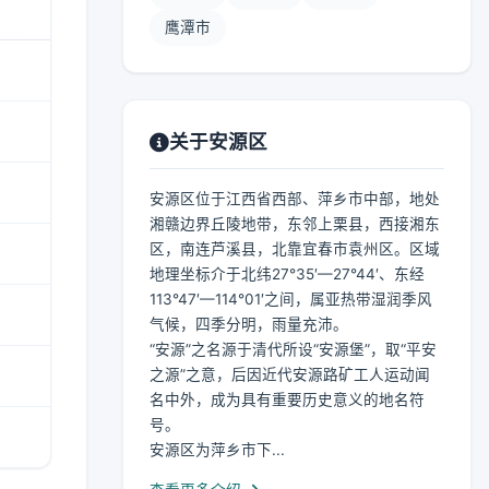
鹰潭市
关于安源区
安源区位于江西省西部、萍乡市中部，地处
湘赣边界丘陵地带，东邻上栗县，西接湘东
区，南连芦溪县，北靠宜春市袁州区。区域
地理坐标介于北纬27°35′—27°44′、东经
113°47′—114°01′之间，属亚热带湿润季风
气候，四季分明，雨量充沛。
“安源”之名源于清代所设“安源堡”，取“平安
之源”之意，后因近代安源路矿工人运动闻
名中外，成为具有重要历史意义的地名符
号。
安源区为萍乡市下...