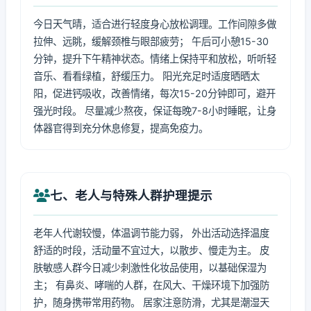
今日天气晴，适合进行轻度身心放松调理。工作间隙多做
拉伸、远眺，缓解颈椎与眼部疲劳； 午后可小憩15-30
分钟，提升下午精神状态。情绪上保持平和放松，听听轻
音乐、看看绿植，舒缓压力。 阳光充足时适度晒晒太
阳，促进钙吸收，改善情绪，每次15-20分钟即可，避开
强光时段。 尽量减少熬夜，保证每晚7-8小时睡眠，让身
体器官得到充分休息修复，提高免疫力。
七、老人与特殊人群护理提示
老年人代谢较慢，体温调节能力弱， 外出活动选择温度
舒适的时段，活动量不宜过大，以散步、慢走为主。 皮
肤敏感人群今日减少刺激性化妆品使用，以基础保湿为
主； 有鼻炎、哮喘的人群，在风大、干燥环境下加强防
护，随身携带常用药物。 居家注意防滑，尤其是潮湿天