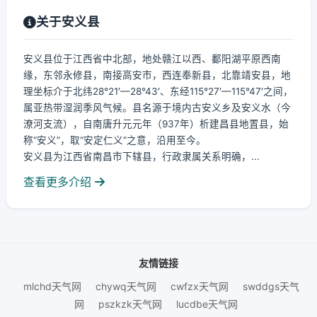
关于安义县
安义县位于江西省中北部，地处赣江以西、鄱阳湖平原西南
缘，东邻永修县，南接高安市，西连奉新县，北靠靖安县，地
理坐标介于北纬28°21′—28°43′、东经115°27′—115°47′之间，
属亚热带湿润季风气候。县名源于境内古安义乡及安义水（今
潦河支流），自南唐升元元年（937年）析建昌县地置县，始
称“安义”，取“安定仁义”之意，沿用至今。
安义县为江西省南昌市下辖县，行政隶属关系明确，...
查看更多介绍
友情链接
mlchd天气网
chywq天气网
cwfzx天气网
swddgs天气
网
pszkzk天气网
lucdbe天气网