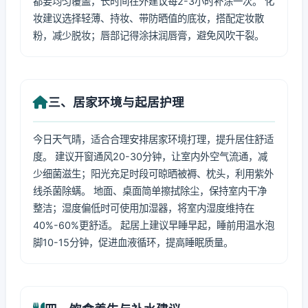
都要均匀覆盖，长时间在外建议每2-3小时补涂一次。 化
妆建议选择轻薄、持妆、带防晒值的底妆，搭配定妆散
粉，减少脱妆；唇部记得涂抹润唇膏，避免风吹干裂。
三、居家环境与起居护理
今日天气晴，适合合理安排居家环境打理，提升居住舒适
度。 建议开窗通风20-30分钟，让室内外空气流通，减
少细菌滋生；阳光充足时段可晾晒被褥、枕头，利用紫外
线杀菌除螨。 地面、桌面简单擦拭除尘，保持室内干净
整洁；湿度偏低时可使用加湿器，将室内湿度维持在
40%-60%更舒适。 起居上建议早睡早起，睡前用温水泡
脚10-15分钟，促进血液循环，提高睡眠质量。