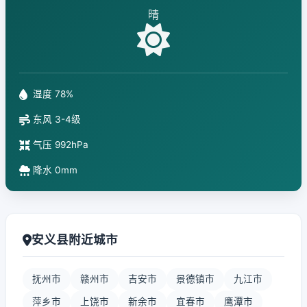
晴
湿度 78%
东风 3-4级
气压 992hPa
降水 0mm
安义县附近城市
抚州市
赣州市
吉安市
景德镇市
九江市
萍乡市
上饶市
新余市
宜春市
鹰潭市