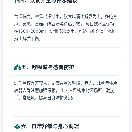
四、饮食养生与补水建议
气温偏高，容易出汗缺水，饮食以清淡解暑为主，多吃冬
瓜、黄瓜、番茄、绿豆汤等清热食物； 每日饮水量保持
在1500-2000ml，少量多次饮用，可适当补充淡盐水维
持电解质平衡。
五、呼吸道与感冒防护
近期昼夜温差较大，是感冒易发时段，老人、儿童与体质
较弱人群注意加强保暖， 少去人群密集封闭场所，勤洗
手、常通风，提高自身防护意识。
六、日常舒缓与身心调理