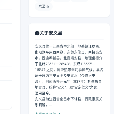
鹰潭市
关于安义县
安义县位于江西省中北部，地处赣江以西、
鄱阳湖平原西南缘，东邻永修县，南接高安
市，西连奉新县，北靠靖安县，地理坐标介
于北纬28°21′—28°43′、东经115°27′—
115°47′之间，属亚热带湿润季风气候。县名
源于境内古安义乡及安义水（今潦河支
流），自南唐升元元年（937年）析建昌县
地置县，始称“安义”，取“安定仁义”之意，
沿用至今。
安义县为江西省南昌市下辖县，行政隶属关
系明确，...