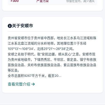
>300
严重污染
停留在室内，减少通风
关于安顺市
贵州省安顺市位于贵州省中西部，地处长江水系乌江流域和珠
江水系北盘江流域的分水岭地带。其地理位置介于东经
105°13′～106°34′、北纬25°21′～26°38′之间。
安顺之名始于明代，取“安抚边疆，顺从民心”之意。安顺市现
为贵州省地级市，下辖西秀区、平坝区、普定县、镇宁布依族
苗族自治县、关岭布依族苗族自治县、紫云苗族布依族自治县
等区县。
全市总面积9267平方千米，截至20...
查看完整介绍