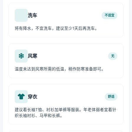
洗车
不适宜
将有降水，不宜洗车，建议至少1天后再洗车。
风寒
无
温度未达到风寒所需的低温，稍作防寒准备即可。
穿衣
舒适
建议着长袖T恤、衬衫加单裤等服装。年老体弱者宜着针
织长袖衬衫、马甲和长裤。