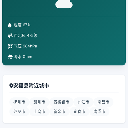
湿度 67%
西北风 4-5级
气压 984hPa
降水 0mm
安福县附近城市
抚州市
赣州市
景德镇市
九江市
南昌市
萍乡市
上饶市
新余市
宜春市
鹰潭市