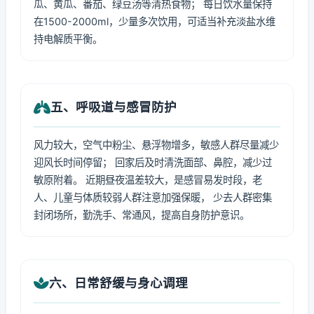
瓜、黄瓜、番茄、绿豆汤等清热食物； 每日饮水量保持
在1500-2000ml，少量多次饮用，可适当补充淡盐水维
持电解质平衡。
五、呼吸道与感冒防护
风力较大，空气中粉尘、悬浮物增多，敏感人群尽量减少
迎风长时间停留； 回家后及时清洗面部、鼻腔，减少过
敏原附着。 近期昼夜温差较大，是感冒易发时段，老
人、儿童与体质较弱人群注意加强保暖， 少去人群密集
封闭场所，勤洗手、常通风，提高自身防护意识。
六、日常舒缓与身心调理