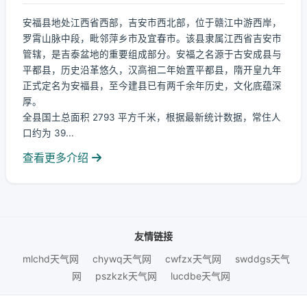
安福县地处江西省西部，吉安市西北部，位于赣江中游西岸，
罗霄山脉中段，毗邻萍乡市及宜春市。该县隶属江西省吉安市
管辖，是吉泰盆地的重要组成部分。安福之名源于古安成县与
平都县，历史沿革悠久，汉高祖二年始置平都县，隋开皇九年
正式定名为安福县，至今建县已有两千余年历史，文化底蕴深
厚。
全县国土总面积 2793 平方千米，根据最新统计数据，常住人
口约为 39...
查看更多介绍
友情链接
mlchd天气网
chywq天气网
cwfzx天气网
swddgs天气
网
pszkzk天气网
lucdbe天气网