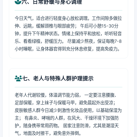
六、日常舒缓与身心调理
今日天气，适合进行轻度身心放松调理。工作间隙多做拉
伸、远眺，缓解颈椎与眼部疲劳； 午后可小憩15-30分
钟，提升下午精神状态。情绪上保持平和放松，听听轻音
乐、看看绿植，舒缓压力。 尽量减少熬夜，保证每晚7-8
小时睡眠，让身体器官得到充分休息修复，提高免疫力。
七、老人与特殊人群护理提示
老年人代谢较慢，体温调节能力弱， 一定要注意腰腹、
足部保暖，穿上袜子与保暖马甲，避免晨起外出受凉；
皮肤敏感人群今日减少刺激性化妆品使用，以基础保湿为
主； 有鼻炎、哮喘的人群，在风大、干燥环境下加强防
护，随身携带常用药物。 居家注意防滑，尤其是潮湿天
气，地面及时擦干，避免意外摔倒。