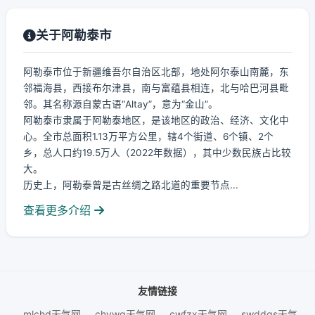
关于阿勒泰市
阿勒泰市位于新疆维吾尔自治区北部，地处阿尔泰山南麓，东
邻福海县，西接布尔津县，南与富蕴县相连，北与哈巴河县毗
邻。其名称源自蒙古语“Altay”，意为“金山”。
阿勒泰市隶属于阿勒泰地区，是该地区的政治、经济、文化中
心。全市总面积1.13万平方公里，辖4个街道、6个镇、2个
乡，总人口约19.5万人（2022年数据），其中少数民族占比较
大。
历史上，阿勒泰曾是古丝绸之路北道的重要节点...
查看更多介绍
友情链接
mlchd天气网
chywq天气网
cwfzx天气网
swddgs天气