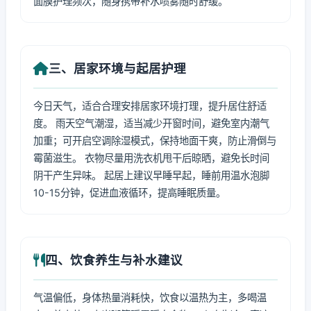
面膜护理频次，随身携带补水喷雾随时舒缓。
三、居家环境与起居护理
今日天气，适合合理安排居家环境打理，提升居住舒适
度。 雨天空气潮湿，适当减少开窗时间，避免室内潮气
加重；可开启空调除湿模式，保持地面干爽，防止滑倒与
霉菌滋生。 衣物尽量用洗衣机甩干后晾晒，避免长时间
阴干产生异味。 起居上建议早睡早起，睡前用温水泡脚
10-15分钟，促进血液循环，提高睡眠质量。
四、饮食养生与补水建议
气温偏低，身体热量消耗快，饮食以温热为主，多喝温