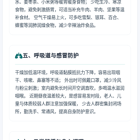
水、姜枣茶、小米粥等暖胃暖身食物； 少吃生冷、寒凉
食物，避免刺激肠胃，可适当补充牛肉、羊肉、坚果等温
补食材。 空气干燥易上火，可多吃雪梨、银耳、百合、
蜂蜜等润肺润燥食物，减少辛辣油炸食品。
五、呼吸道与感冒防护
干燥加低温环境，呼吸道黏膜抵抗力下降，容易出现咽
干、咳嗽、鼻塞等不适； 外出时可佩戴口罩，减少冷风
与粉尘刺激；室内避免长时间开空调直吹，多喝温水滋润
咽喉。 近期昼夜温差较大，是感冒易发时段，老人、儿
童与体质较弱人群注意加强保暖， 少去人群密集封闭场
所，勤洗手、常通风，提高自身防护意识。