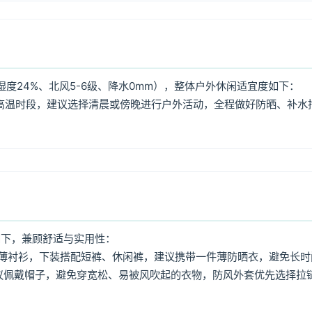
度24%、北风5-6级、降水0mm），整体户外休闲适宜度如下：
:00高温时段，建议选择清晨或傍晚进行户外活动，全程做好防晒、补水
如下，兼顾舒适与实用性：
薄衬衫，下装搭配短裤、休闲裤，建议携带一件薄防晒衣，避免长时
议佩戴帽子，避免穿宽松、易被风吹起的衣物，防风外套优先选择拉