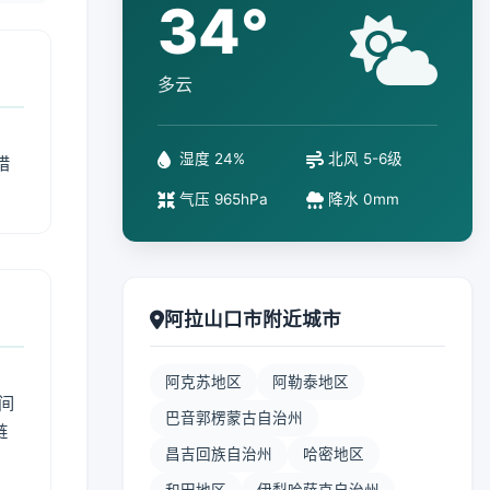
34°
多云
湿度 24%
北风 5-6级
措
气压 965hPa
降水 0mm
阿拉山口市附近城市
阿克苏地区
阿勒泰地区
间
巴音郭楞蒙古自治州
链
昌吉回族自治州
哈密地区