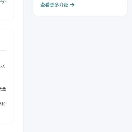
户外
查看更多介绍
盐水
长全
弃垃