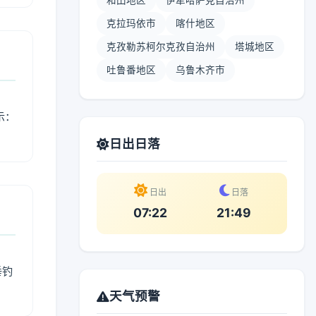
和田地区
伊犁哈萨克自治州
克拉玛依市
喀什地区
克孜勒苏柯尔克孜自治州
塔城地区
吐鲁番地区
乌鲁木齐市
示：
日出日落
日出
日落
07:22
21:49
垂钓
天气预警