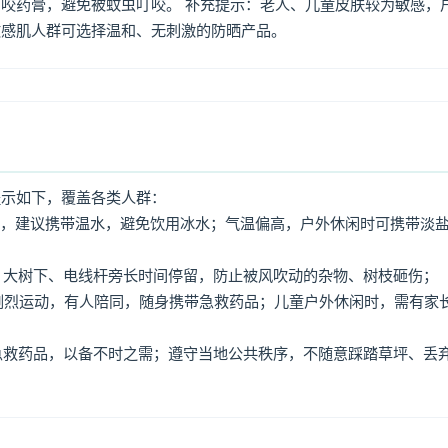
咬药膏，避免被蚊虫叮咬。 补充提示：老人、儿童皮肤较为敏感，
敏感肌人群可选择温和、无刺激的防晒产品。
提示如下，覆盖各类人群：
用水，建议携带温水，避免饮用冰水；气温偏高，户外休闲时可携带淡
牌、大树下、电线杆旁长时间停留，防止被风吹动的杂物、树枝砸伤；
免剧烈运动，有人陪同，随身携带急救药品；儿童户外休闲时，需有家
、急救药品，以备不时之需；遵守当地公共秩序，不随意踩踏草坪、丢