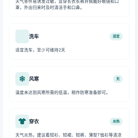
天气条件易诱发过敏，宜穿长衣长裤并佩戴好眼镜和口
罩，外出归来时及时清洁手和口鼻。
洗车
适宜
适宜洗车，至少可维持2天
风寒
无
温度未达到风寒所需的低温，稍作防寒准备即可。
穿衣
炎热
天气炎热，建议着短衫、短裙、短裤、薄型T恤衫等清凉